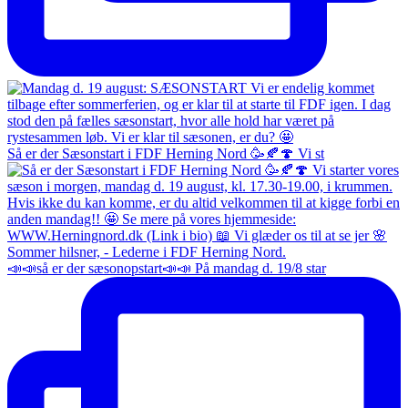
Så er der Sæsonstart i FDF Herning Nord 🥳🍂🍄 Vi st
📣📣så er der sæsonopstart📣📣 På mandag d. 19/8 star