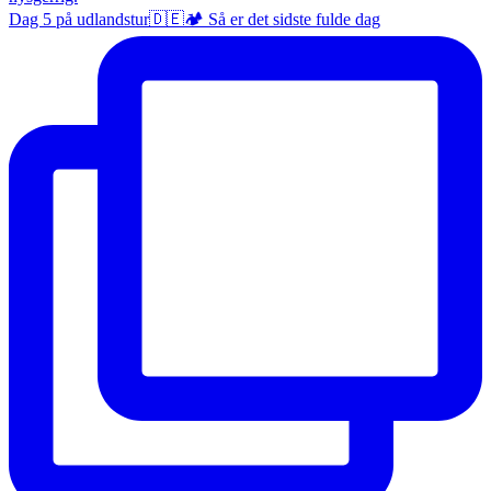
Dag 5 på udlandstur🇩🇪🏕️ Så er det sidste fulde dag