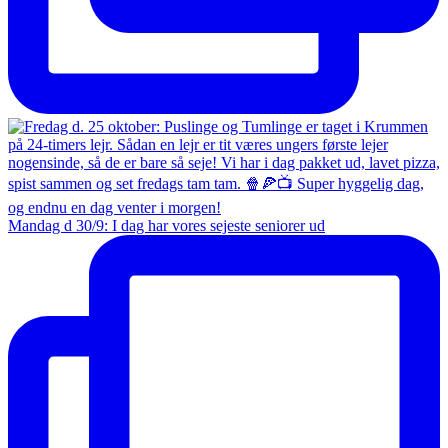
Mandag d 30/9: I dag har vores sejeste seniorer ud