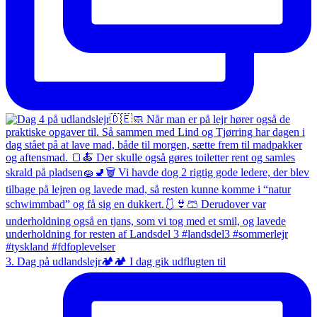
3. Dag på udlandslejr🏕️🏕️ I dag gik udflugten til