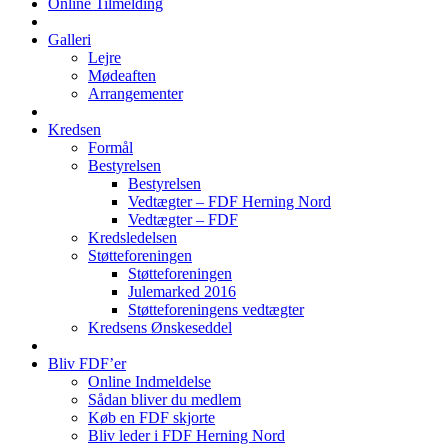
Online Tilmelding
Galleri
Lejre
Mødeaften
Arrangementer
Kredsen
Formål
Bestyrelsen
Bestyrelsen
Vedtægter – FDF Herning Nord
Vedtægter – FDF
Kredsledelsen
Støtteforeningen
Støtteforeningen
Julemarked 2016
Støtteforeningens vedtægter
Kredsens Ønskeseddel
Bliv FDF’er
Online Indmeldelse
Sådan bliver du medlem
Køb en FDF skjorte
Bliv leder i FDF Herning Nord