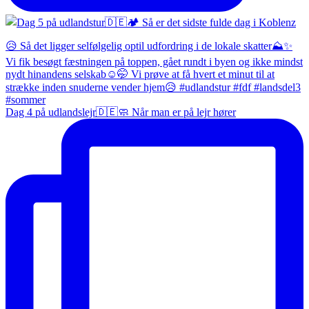
Dag 4 på udlandslejr🇩🇪🧼 Når man er på lejr hører