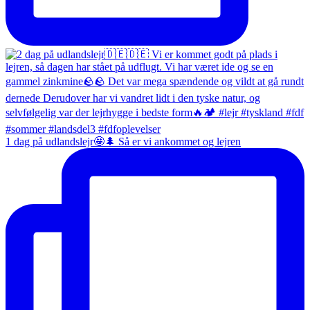
1 dag på udlandslejr🤩🌲 Så er vi ankommet og lejren