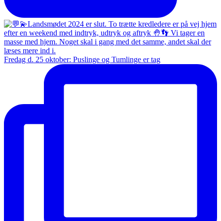
Fredag d. 25 oktober: Puslinge og Tumlinge er tag