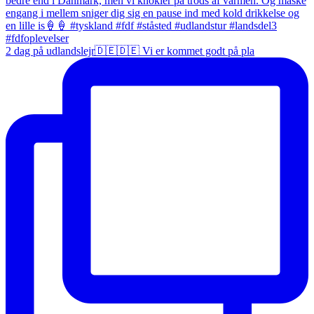
2 dag på udlandslejr🇩🇪🇩🇪 Vi er kommet godt på pla