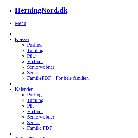
HerningNord.dk
Menu
Klasser
Pusling
Tumling
Pilte
Væbner
Seniorvæbner
Senior
FamilieFDF – For hele familien
Kalender
Pusling
Tumling
Pilt
Væbner
Seniorvæbner
Senior
Familie FDF