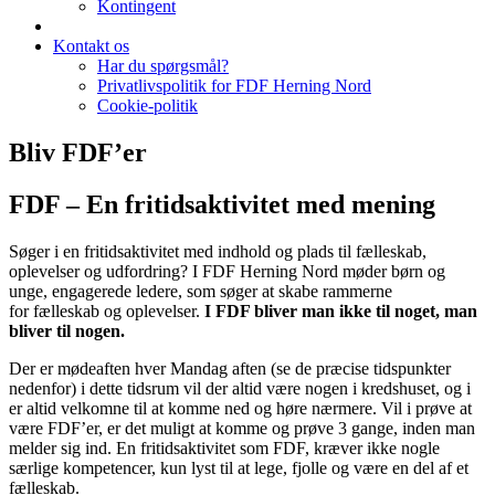
Kontingent
Kontakt os
Har du spørgsmål?
Privatlivspolitik for FDF Herning Nord
Cookie-politik
Bliv FDF’er
FDF – En fritidsaktivitet med mening
Søger i en fritidsaktivitet med indhold og plads til fælleskab,
oplevelser og udfordring? I FDF Herning Nord møder børn og
unge, engagerede ledere, som søger at skabe rammerne
for fælleskab og oplevelser.
I FDF bliver man ikke til noget, man
bliver til nogen.
Der er mødeaften hver Mandag aften (se de præcise tidspunkter
nedenfor) i dette tidsrum vil der altid være nogen i kredshuset, og i
er altid velkomne til at komme ned og høre nærmere. Vil i prøve at
være FDF’er, er det muligt at komme og prøve 3 gange, inden man
melder sig ind. En fritidsaktivitet som FDF, kræver ikke nogle
særlige kompetencer, kun lyst til at lege, fjolle og være en del af et
fælleskab.