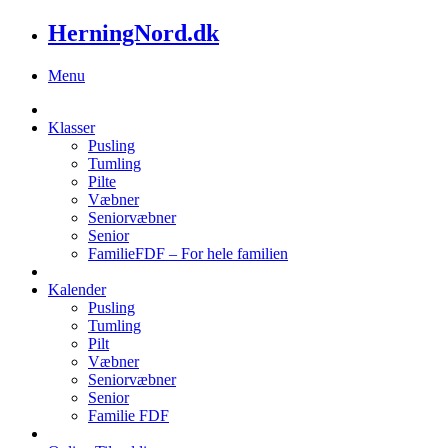
HerningNord.dk
Menu
Klasser
Pusling
Tumling
Pilte
Væbner
Seniorvæbner
Senior
FamilieFDF – For hele familien
Kalender
Pusling
Tumling
Pilt
Væbner
Seniorvæbner
Senior
Familie FDF