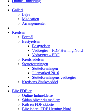
Online Tilmelding
Galleri
Lejre
Mødeaften
Arrangementer
Kredsen
Formål
Bestyrelsen
Bestyrelsen
Vedtægter – FDF Herning Nord
Vedtægter – FDF
Kredsledelsen
Støtteforeningen
Støtteforeningen
Julemarked 2016
Støtteforeningens vedtægter
Kredsens Ønskeseddel
Bliv FDF’er
Online Indmeldelse
Sådan bliver du medlem
Køb en FDF skjorte
Bliv leder i FDF Herning Nord