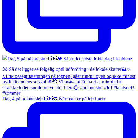
Dag 4 på udlandslejr🇩🇪🧼 Når man er på lejr hører