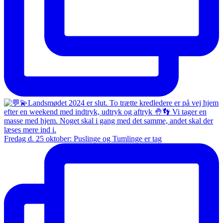
Fredag d. 25 oktober: Puslinge og Tumlinge er tag