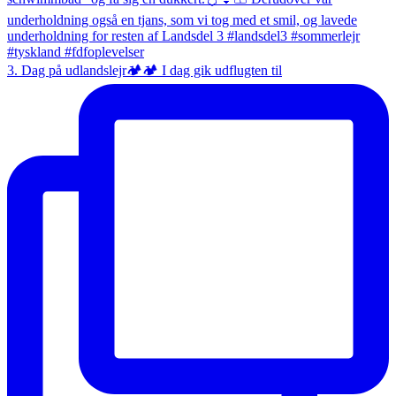
3. Dag på udlandslejr🏕️🏕️ I dag gik udflugten til