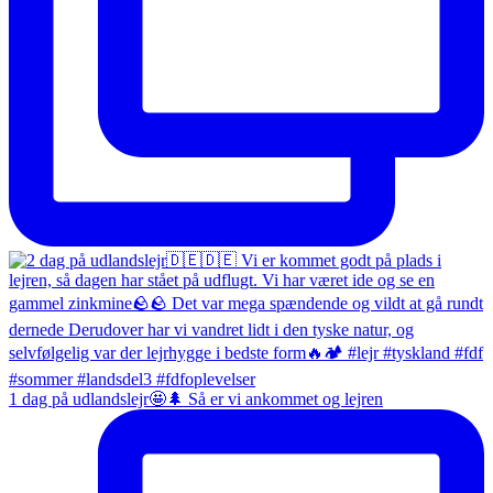
1 dag på udlandslejr🤩🌲 Så er vi ankommet og lejren