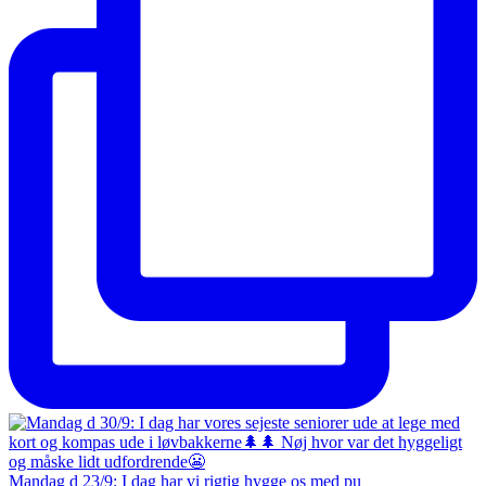
Mandag d 23/9: I dag har vi rigtig hygge os med pu