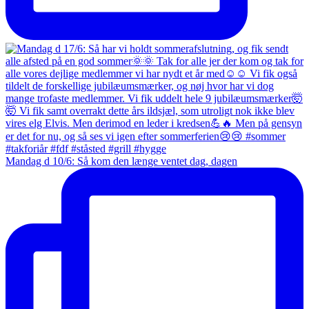
Mandag d 10/6: Så kom den længe ventet dag, dagen