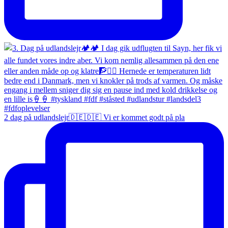
2 dag på udlandslejr🇩🇪🇩🇪 Vi er kommet godt på pla