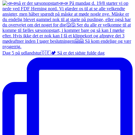
Dag 5 på udlandstur🇩🇪🏕️ Så er det sidste fulde dag