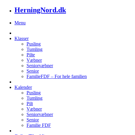
HerningNord.dk
Menu
Klasser
Pusling
Tumling
Pilte
Væbner
Seniorvæbner
Senior
FamilieFDF – For hele familien
Kalender
Pusling
Tumling
Pilt
Væbner
Seniorvæbner
Senior
Familie FDF