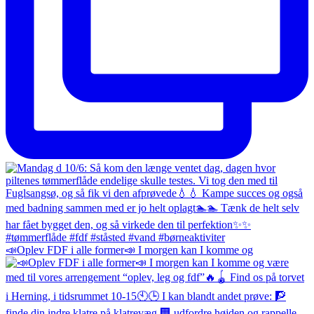
📣Oplev FDF i alle former📣 I morgen kan I komme og