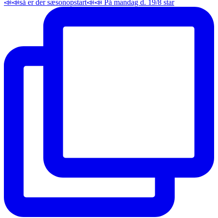
📣📣så er der sæsonopstart📣📣 På mandag d. 19/8 star