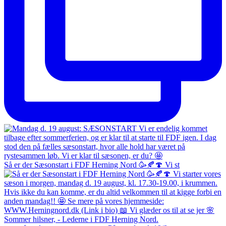
Så er der Sæsonstart i FDF Herning Nord 🥳🍂🍄 Vi st