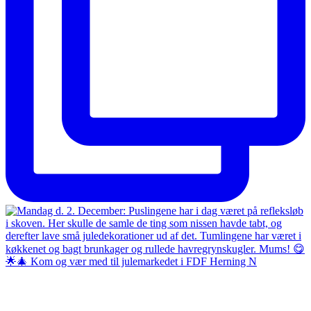
🌟🎄 Kom og vær med til julemarkedet i FDF Herning N