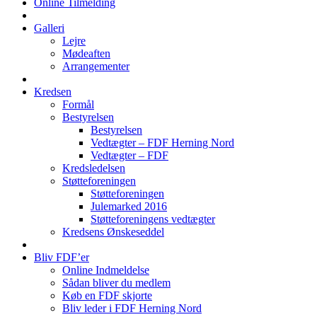
Online Tilmelding
Galleri
Lejre
Mødeaften
Arrangementer
Kredsen
Formål
Bestyrelsen
Bestyrelsen
Vedtægter – FDF Herning Nord
Vedtægter – FDF
Kredsledelsen
Støtteforeningen
Støtteforeningen
Julemarked 2016
Støtteforeningens vedtægter
Kredsens Ønskeseddel
Bliv FDF’er
Online Indmeldelse
Sådan bliver du medlem
Køb en FDF skjorte
Bliv leder i FDF Herning Nord