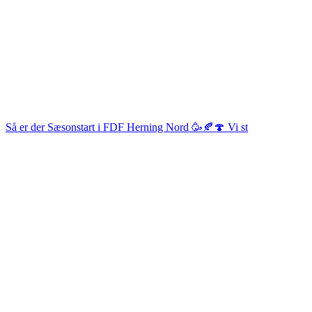
Så er der Sæsonstart i FDF Herning Nord 🥳🍂🍄 Vi st