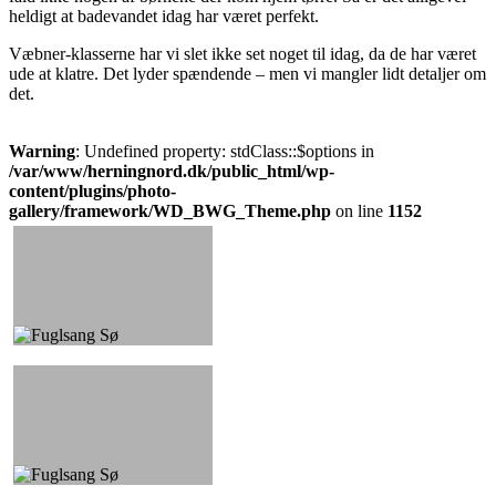
heldigt at badevandet idag har været perfekt.
Væbner-klasserne har vi slet ikke set noget til idag, da de har været
ude at klatre. Det lyder spændende – men vi mangler lidt detaljer om
det.
Warning
: Undefined property: stdClass::$options in
/var/www/herningnord.dk/public_html/wp-
content/plugins/photo-
gallery/framework/WD_BWG_Theme.php
on line
1152