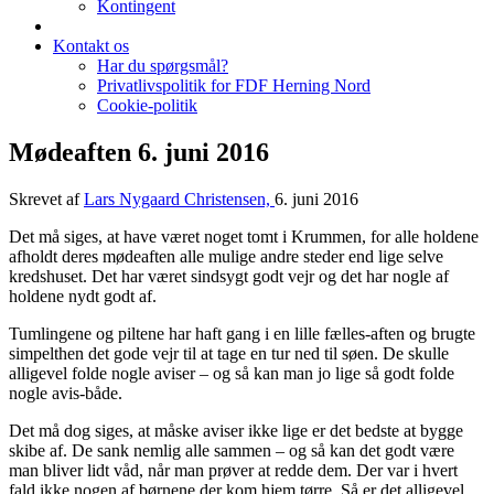
Kontingent
Kontakt os
Har du spørgsmål?
Privatlivspolitik for FDF Herning Nord
Cookie-politik
Mødeaften 6. juni 2016
Skrevet af
Lars Nygaard Christensen,
6. juni 2016
Det må siges, at have været noget tomt i Krummen, for alle holdene
afholdt deres mødeaften alle mulige andre steder end lige selve
kredshuset. Det har været sindsygt godt vejr og det har nogle af
holdene nydt godt af.
Tumlingene og piltene har haft gang i en lille fælles-aften og brugte
simpelthen det gode vejr til at tage en tur ned til søen. De skulle
alligevel folde nogle aviser – og så kan man jo lige så godt folde
nogle avis-både.
Det må dog siges, at måske aviser ikke lige er det bedste at bygge
skibe af. De sank nemlig alle sammen – og så kan det godt være
man bliver lidt våd, når man prøver at redde dem. Der var i hvert
fald ikke nogen af børnene der kom hjem tørre. Så er det alligevel