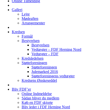
Online Tilmelding
Galleri
Lejre
Mødeaften
Arrangementer
Kredsen
Formål
Bestyrelsen
Bestyrelsen
Vedtægter – FDF Herning Nord
Vedtægter – FDF
Kredsledelsen
Støtteforeningen
Støtteforeningen
Julemarked 2016
Støtteforeningens vedtægter
Kredsens Ønskeseddel
Bliv FDF’er
Online Indmeldelse
Sådan bliver du medlem
Køb en FDF skjorte
Bliv leder i FDF Herning Nord