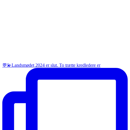
💬💫Landsmødet 2024 er slut. To trætte kredledere er