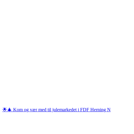
🌟🎄 Kom og vær med til julemarkedet i FDF Herning N