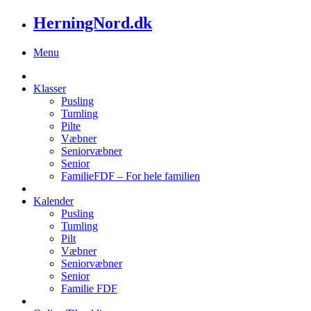
HerningNord.dk
Menu
Klasser
Pusling
Tumling
Pilte
Væbner
Seniorvæbner
Senior
FamilieFDF – For hele familien
Kalender
Pusling
Tumling
Pilt
Væbner
Seniorvæbner
Senior
Familie FDF