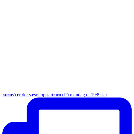
📣📣så er der sæsonopstart📣📣 På mandag d. 19/8 star