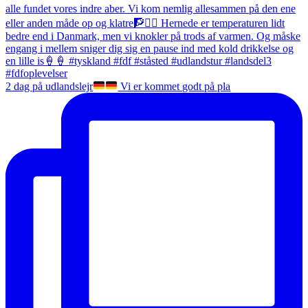
2 dag på udlandslejr
Vi er kommet godt på pla