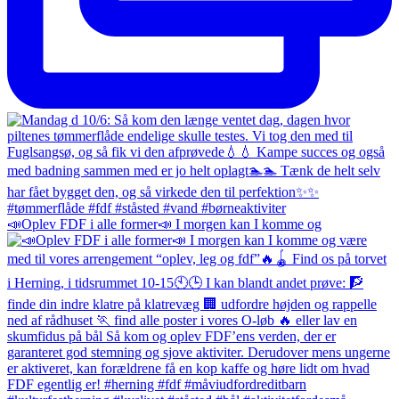
📣Oplev FDF i alle former📣 I morgen kan I komme og