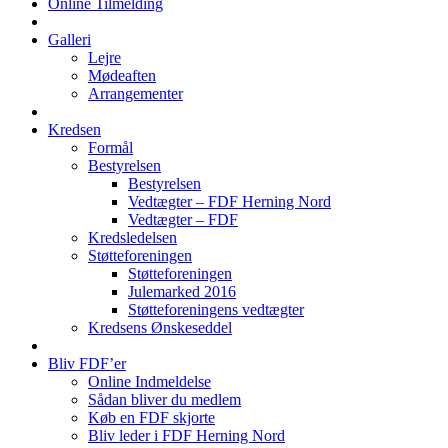
Online Tilmelding
Galleri
Lejre
Mødeaften
Arrangementer
Kredsen
Formål
Bestyrelsen
Bestyrelsen
Vedtægter – FDF Herning Nord
Vedtægter – FDF
Kredsledelsen
Støtteforeningen
Støtteforeningen
Julemarked 2016
Støtteforeningens vedtægter
Kredsens Ønskeseddel
Bliv FDF’er
Online Indmeldelse
Sådan bliver du medlem
Køb en FDF skjorte
Bliv leder i FDF Herning Nord