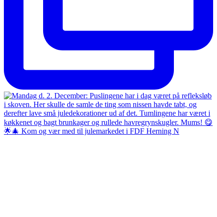
🌟🎄 Kom og vær med til julemarkedet i FDF Herning N