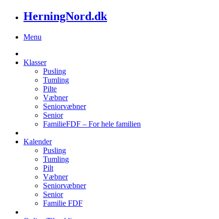
HerningNord.dk
Menu
Klasser
Pusling
Tumling
Pilte
Væbner
Seniorvæbner
Senior
FamilieFDF – For hele familien
Kalender
Pusling
Tumling
Pilt
Væbner
Seniorvæbner
Senior
Familie FDF