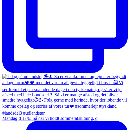
Mandag d 17/6: Så har vi holdt sommerafslutning, o