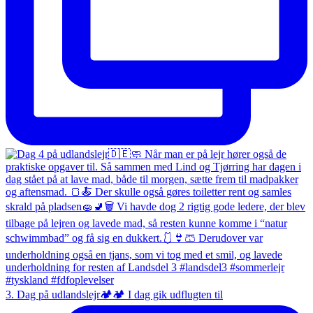
3. Dag på udlandslejr🏕️🏕️ I dag gik udflugten til