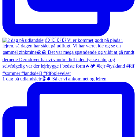
1 dag på udlandslejr🤩🌲 Så er vi ankommet og lejren