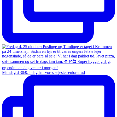
Mandag d 30/9: I dag har vores sejeste seniorer ud