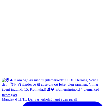
Mandag d 11/11: Der var virkelig gang i den på all