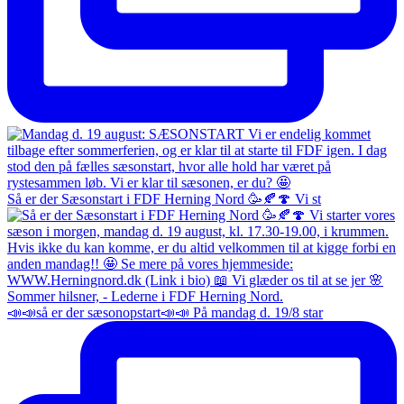
Så er der Sæsonstart i FDF Herning Nord 🥳🍂🍄 Vi st
📣📣så er der sæsonopstart📣📣 På mandag d. 19/8 star