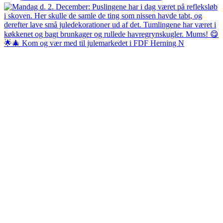
🌟🎄 Kom og vær med til julemarkedet i FDF Herning N