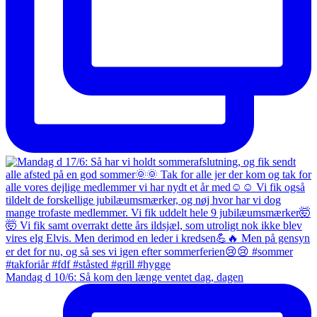
Mandag d 10/6: Så kom den længe ventet dag, dagen