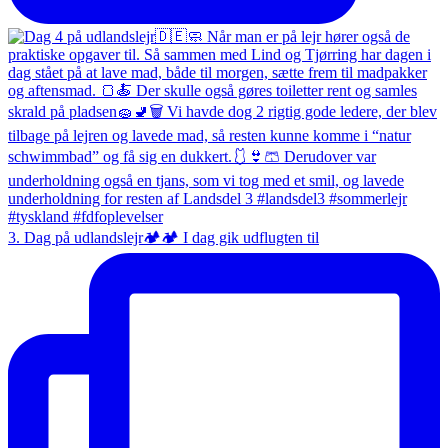
3. Dag på udlandslejr🏕️🏕️ I dag gik udflugten til