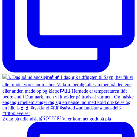
2 dag på udlandslejr🇩🇪🇩🇪 Vi er kommet godt på pla