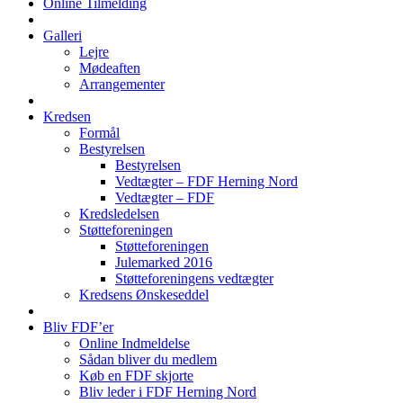
Online Tilmelding
Galleri
Lejre
Mødeaften
Arrangementer
Kredsen
Formål
Bestyrelsen
Bestyrelsen
Vedtægter – FDF Herning Nord
Vedtægter – FDF
Kredsledelsen
Støtteforeningen
Støtteforeningen
Julemarked 2016
Støtteforeningens vedtægter
Kredsens Ønskeseddel
Bliv FDF’er
Online Indmeldelse
Sådan bliver du medlem
Køb en FDF skjorte
Bliv leder i FDF Herning Nord