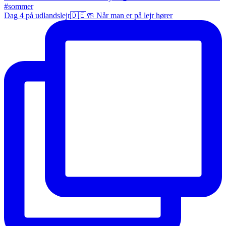
Dag 4 på udlandslejr🇩🇪🧼 Når man er på lejr hører