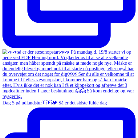
Dag 5 på udlandstur🇩🇪🏕️ Så er det sidste fulde dag