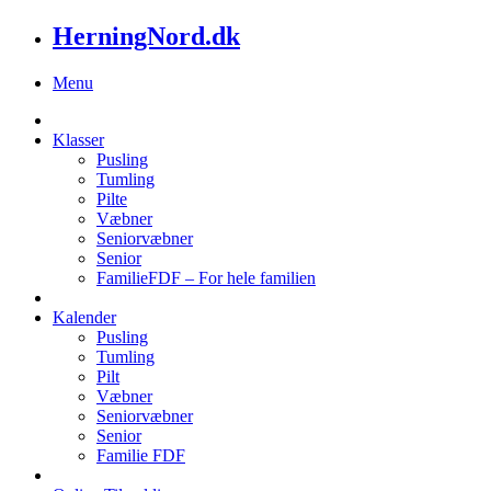
HerningNord.dk
Menu
Klasser
Pusling
Tumling
Pilte
Væbner
Seniorvæbner
Senior
FamilieFDF – For hele familien
Kalender
Pusling
Tumling
Pilt
Væbner
Seniorvæbner
Senior
Familie FDF