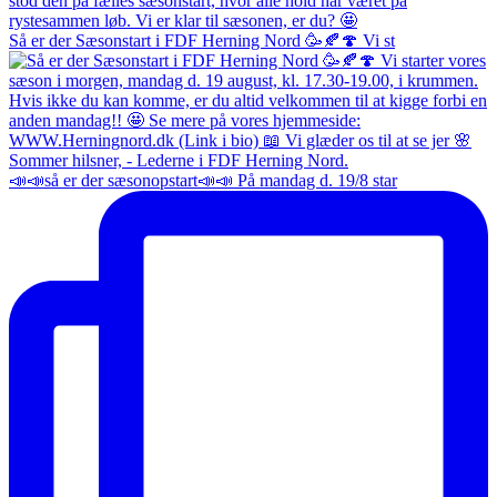
Så er der Sæsonstart i FDF Herning Nord 🥳🍂🍄 Vi st
📣📣så er der sæsonopstart📣📣 På mandag d. 19/8 star