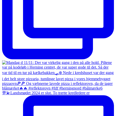
💬💫Landsmødet 2024 er slut. To trætte kredledere er