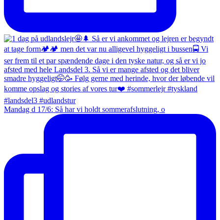
Mandag d 17/6: Så har vi holdt sommerafslutning, o