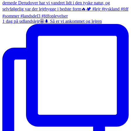
1 dag på udlandslejr🤩🌲 Så er vi ankommet og lejren