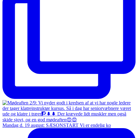
Mandag d. 19 august: SÆSONSTART Vi er endelig ko