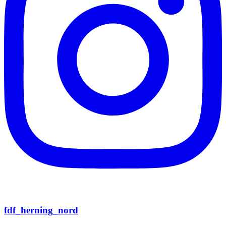
fdf_herning_nord