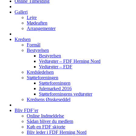
Online Tilmelding
Galleri
Lejre
Mødeaften
Arrangementer
Kredsen
Formål
Bestyrelsen
Bestyrelsen
Vedtægter – FDF Herning Nord
Vedtægter – FDF
Kredsledelsen
Støtteforeningen
Støtteforeningen
Julemarked 2016
Støtteforeningens vedtægter
Kredsens Ønskeseddel
Bliv FDF’er
Online Indmeldelse
Sådan bliver du medlem
Køb en FDF skjorte
Bliv leder i FDF Herning Nord