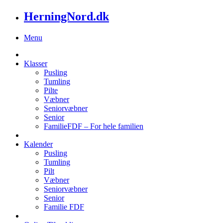
HerningNord.dk
Menu
Klasser
Pusling
Tumling
Pilte
Væbner
Seniorvæbner
Senior
FamilieFDF – For hele familien
Kalender
Pusling
Tumling
Pilt
Væbner
Seniorvæbner
Senior
Familie FDF