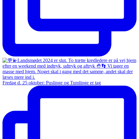
Fredag d. 25 oktober: Puslinge og Tumlinge er tag