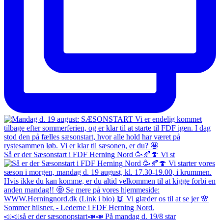
Så er der Sæsonstart i FDF Herning Nord 🥳🍂🍄 Vi st
📣📣så er der sæsonopstart📣📣 På mandag d. 19/8 star