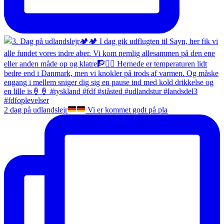
2 dag på udlandslejr
Vi er kommet godt på pla