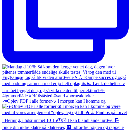
📣Oplev FDF i alle former📣 I morgen kan I komme og