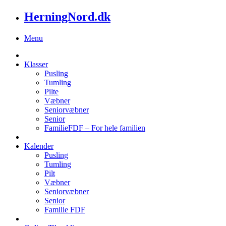
HerningNord.dk
Menu
Klasser
Pusling
Tumling
Pilte
Væbner
Seniorvæbner
Senior
FamilieFDF – For hele familien
Kalender
Pusling
Tumling
Pilt
Væbner
Seniorvæbner
Senior
Familie FDF