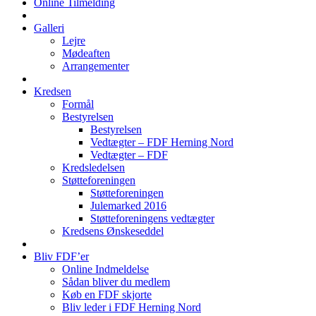
Online Tilmelding
Galleri
Lejre
Mødeaften
Arrangementer
Kredsen
Formål
Bestyrelsen
Bestyrelsen
Vedtægter – FDF Herning Nord
Vedtægter – FDF
Kredsledelsen
Støtteforeningen
Støtteforeningen
Julemarked 2016
Støtteforeningens vedtægter
Kredsens Ønskeseddel
Bliv FDF’er
Online Indmeldelse
Sådan bliver du medlem
Køb en FDF skjorte
Bliv leder i FDF Herning Nord