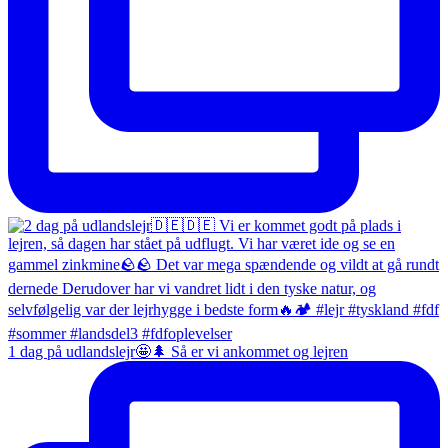
1 dag på udlandslejr🤩🌲 Så er vi ankommet og lejren