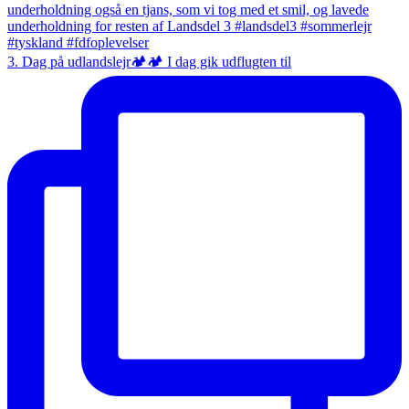
3. Dag på udlandslejr🏕️🏕️ I dag gik udflugten til