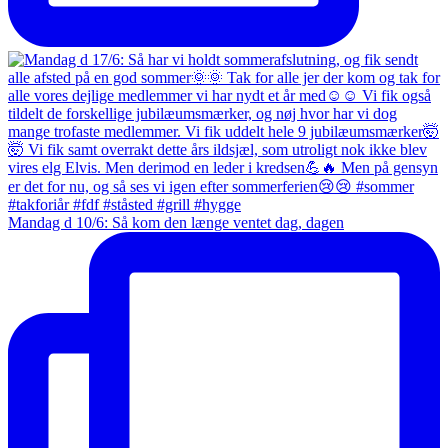
Mandag d 10/6: Så kom den længe ventet dag, dagen