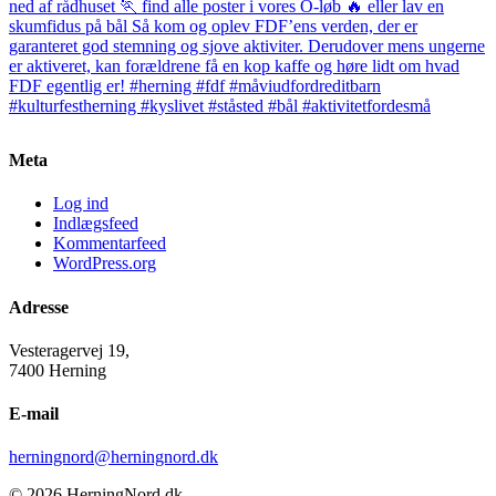
Meta
Log ind
Indlægsfeed
Kommentarfeed
WordPress.org
Adresse
Vesteragervej 19,
7400 Herning
E-mail
herningnord@herningnord.dk
© 2026 HerningNord.dk