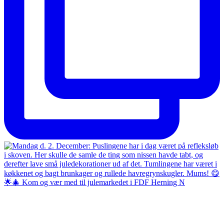
🌟🎄 Kom og vær med til julemarkedet i FDF Herning N