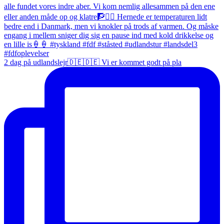
2 dag på udlandslejr🇩🇪🇩🇪 Vi er kommet godt på pla