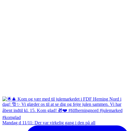
Mandag d 11/11: Der var virkelig gang i den på all