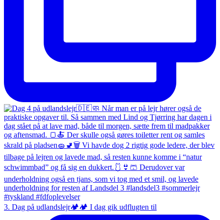
3. Dag på udlandslejr🏕️🏕️ I dag gik udflugten til