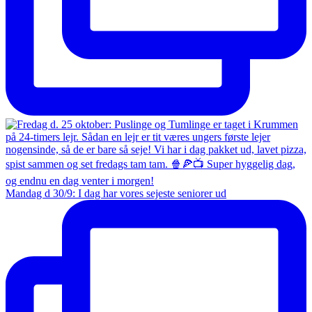
Mandag d 30/9: I dag har vores sejeste seniorer ud