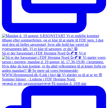
Så er der Sæsonstart i FDF Herning Nord 🥳🍂🍄 Vi st
📣📣så er der sæsonopstart📣📣 På mandag d. 19/8 star