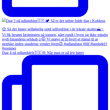
Dag 4 på udlandslejr🇩🇪🧼 Når man er på lejr hører