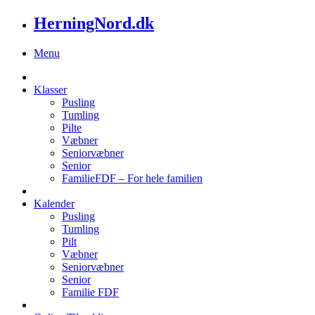
HerningNord.dk
Menu
Klasser
Pusling
Tumling
Pilte
Væbner
Seniorvæbner
Senior
FamilieFDF – For hele familien
Kalender
Pusling
Tumling
Pilt
Væbner
Seniorvæbner
Senior
Familie FDF