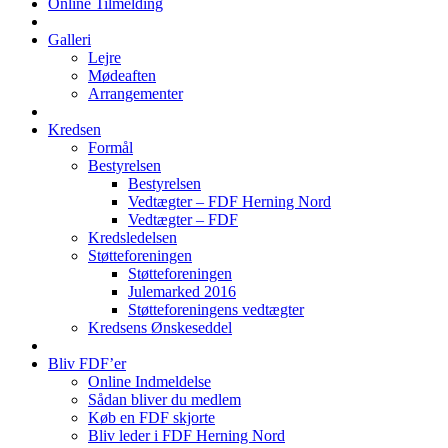
Online Tilmelding
Galleri
Lejre
Mødeaften
Arrangementer
Kredsen
Formål
Bestyrelsen
Bestyrelsen
Vedtægter – FDF Herning Nord
Vedtægter – FDF
Kredsledelsen
Støtteforeningen
Støtteforeningen
Julemarked 2016
Støtteforeningens vedtægter
Kredsens Ønskeseddel
Bliv FDF’er
Online Indmeldelse
Sådan bliver du medlem
Køb en FDF skjorte
Bliv leder i FDF Herning Nord