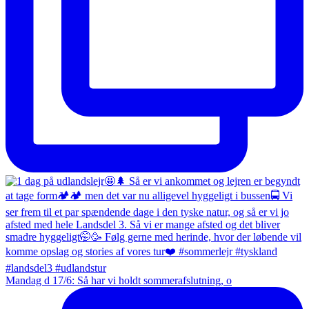
Mandag d 17/6: Så har vi holdt sommerafslutning, o