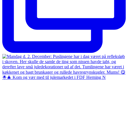
🌟🎄 Kom og vær med til julemarkedet i FDF Herning N