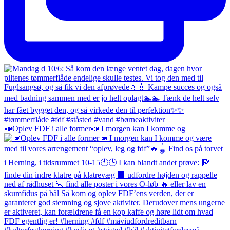
📣Oplev FDF i alle former📣 I morgen kan I komme og