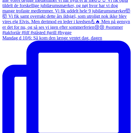
Mandag d 10/6: Så kom den længe ventet dag, dagen