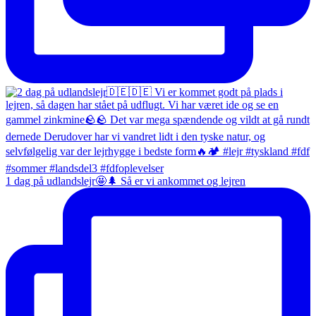
1 dag på udlandslejr🤩🌲 Så er vi ankommet og lejren