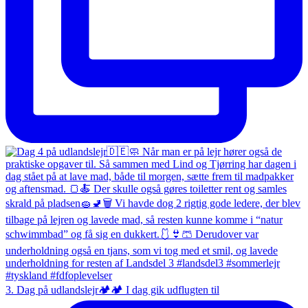
3. Dag på udlandslejr🏕️🏕️ I dag gik udflugten til