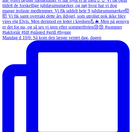
Mandag d 10/6: Så kom den længe ventet dag, dagen