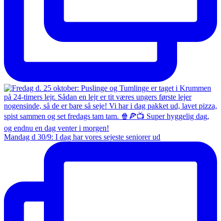
Mandag d 30/9: I dag har vores sejeste seniorer ud