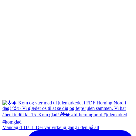
Mandag d 11/11: Der var virkelig gang i den på all