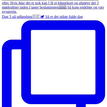
Dag 5 på udlandstur🇩🇪🏕️ Så er det sidste fulde dag