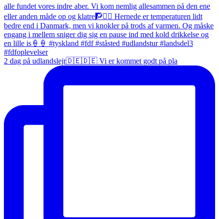
2 dag på udlandslejr🇩🇪🇩🇪 Vi er kommet godt på pla