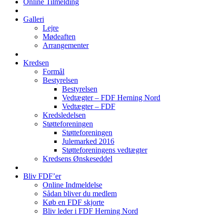
Online Tilmelding
Galleri
Lejre
Mødeaften
Arrangementer
Kredsen
Formål
Bestyrelsen
Bestyrelsen
Vedtægter – FDF Herning Nord
Vedtægter – FDF
Kredsledelsen
Støtteforeningen
Støtteforeningen
Julemarked 2016
Støtteforeningens vedtægter
Kredsens Ønskeseddel
Bliv FDF’er
Online Indmeldelse
Sådan bliver du medlem
Køb en FDF skjorte
Bliv leder i FDF Herning Nord