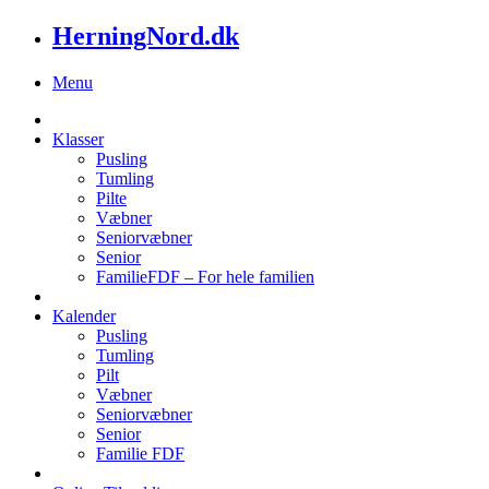
HerningNord.dk
Menu
Klasser
Pusling
Tumling
Pilte
Væbner
Seniorvæbner
Senior
FamilieFDF – For hele familien
Kalender
Pusling
Tumling
Pilt
Væbner
Seniorvæbner
Senior
Familie FDF