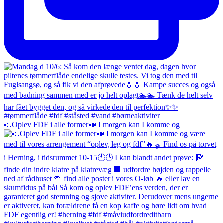
📣Oplev FDF i alle former📣 I morgen kan I komme og