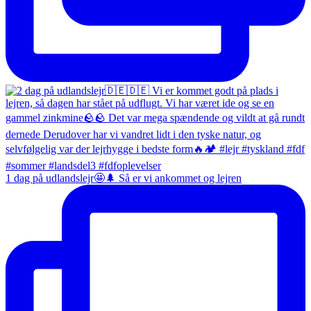
1 dag på udlandslejr🤩🌲 Så er vi ankommet og lejren