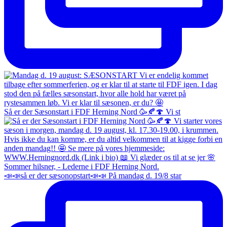
Så er der Sæsonstart i FDF Herning Nord 🥳🍂🍄 Vi st
📣📣så er der sæsonopstart📣📣 På mandag d. 19/8 star