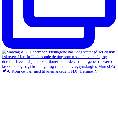
🌟🎄 Kom og vær med til julemarkedet i FDF Herning N