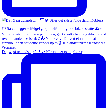
Dag 4 på udlandslejr🇩🇪🧼 Når man er på lejr hører