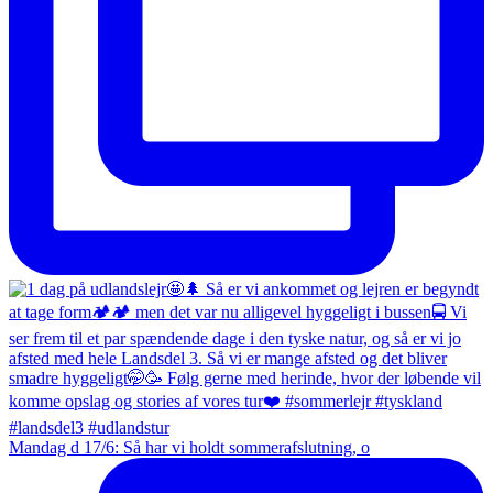
Mandag d 17/6: Så har vi holdt sommerafslutning, o