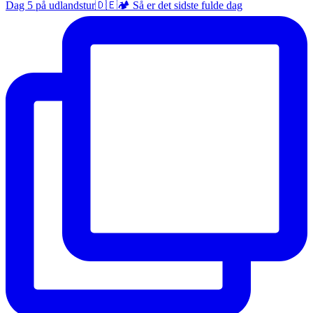
Dag 5 på udlandstur🇩🇪🏕️ Så er det sidste fulde dag