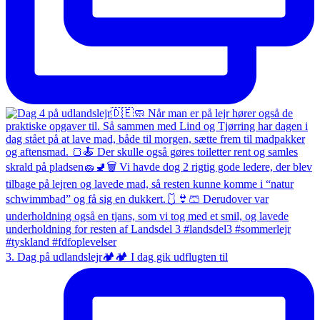
3. Dag på udlandslejr🏕️🏕️ I dag gik udflugten til