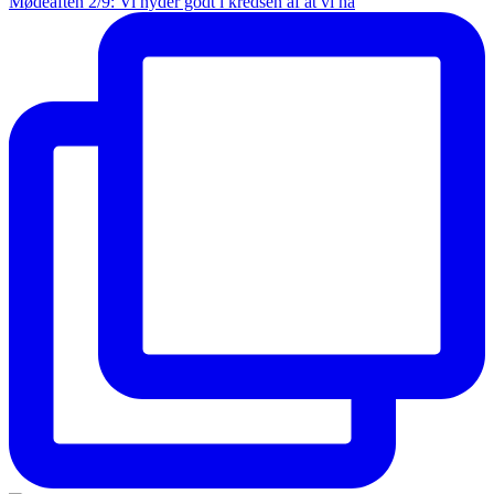
Mødeaften 2/9: Vi nyder godt i kredsen af at vi ha