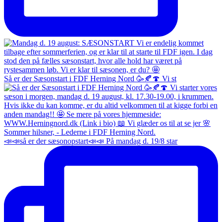
Så er der Sæsonstart i FDF Herning Nord 🥳🍂🍄 Vi st
📣📣så er der sæsonopstart📣📣 På mandag d. 19/8 star