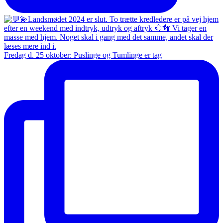
Fredag d. 25 oktober: Puslinge og Tumlinge er tag