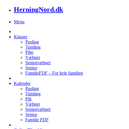
HerningNord.dk
Menu
Klasser
Pusling
Tumling
Pilte
Væbner
Seniorvæbner
Senior
FamilieFDF – For hele familien
Kalender
Pusling
Tumling
Pilt
Væbner
Seniorvæbner
Senior
Familie FDF