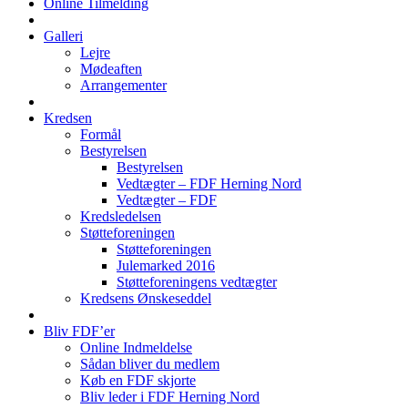
Online Tilmelding
Galleri
Lejre
Mødeaften
Arrangementer
Kredsen
Formål
Bestyrelsen
Bestyrelsen
Vedtægter – FDF Herning Nord
Vedtægter – FDF
Kredsledelsen
Støtteforeningen
Støtteforeningen
Julemarked 2016
Støtteforeningens vedtægter
Kredsens Ønskeseddel
Bliv FDF’er
Online Indmeldelse
Sådan bliver du medlem
Køb en FDF skjorte
Bliv leder i FDF Herning Nord