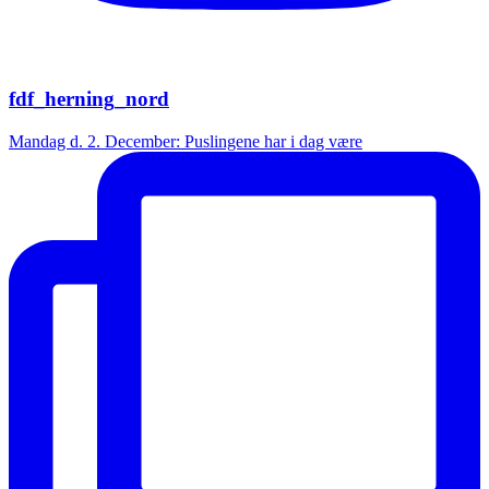
fdf_herning_nord
Mandag d. 2. December: Puslingene har i dag være