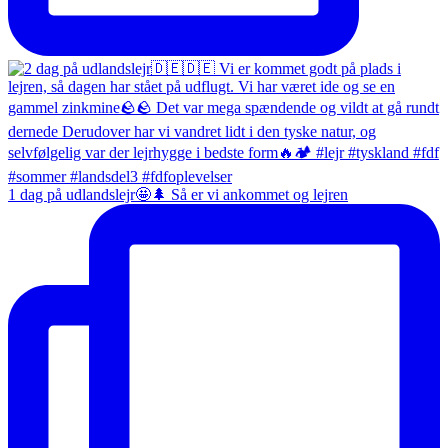
1 dag på udlandslejr🤩🌲 Så er vi ankommet og lejren