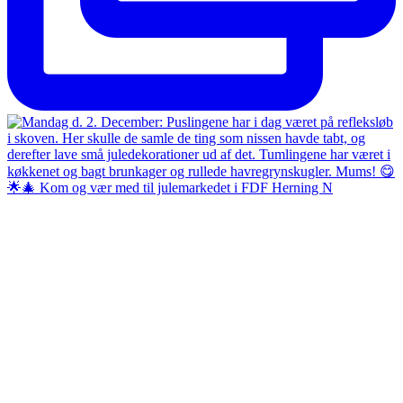
🌟🎄 Kom og vær med til julemarkedet i FDF Herning N