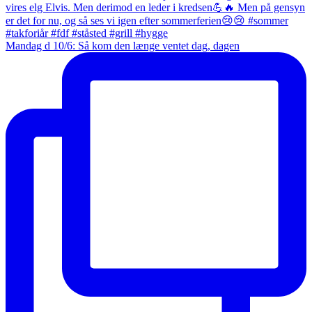
Mandag d 10/6: Så kom den længe ventet dag, dagen