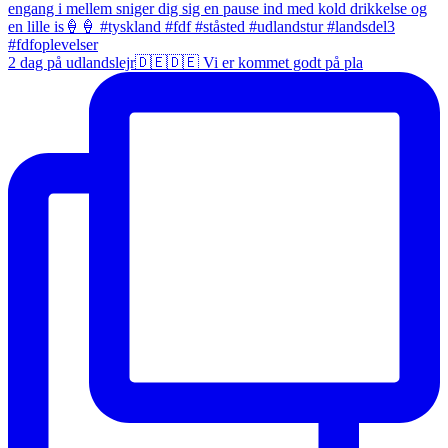
2 dag på udlandslejr🇩🇪🇩🇪 Vi er kommet godt på pla