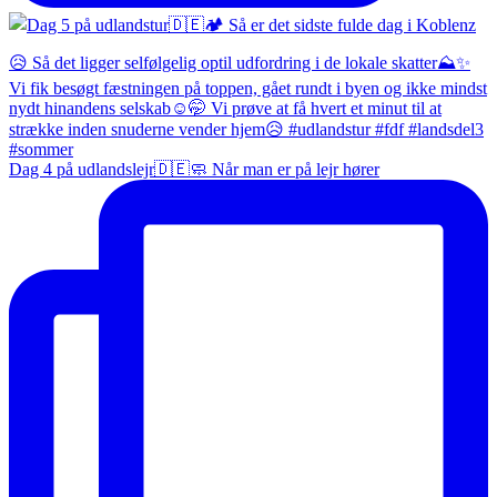
Dag 4 på udlandslejr🇩🇪🧼 Når man er på lejr hører