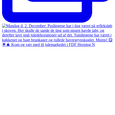
🌟🎄 Kom og vær med til julemarkedet i FDF Herning N