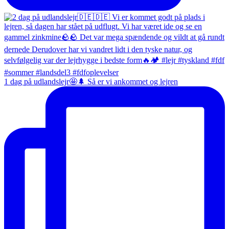
1 dag på udlandslejr🤩🌲 Så er vi ankommet og lejren