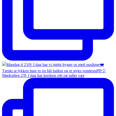
Mødeaften 2/9: I dag har kredsen reb og rafter vær