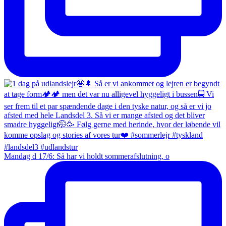
Mandag d 17/6: Så har vi holdt sommerafslutning, o