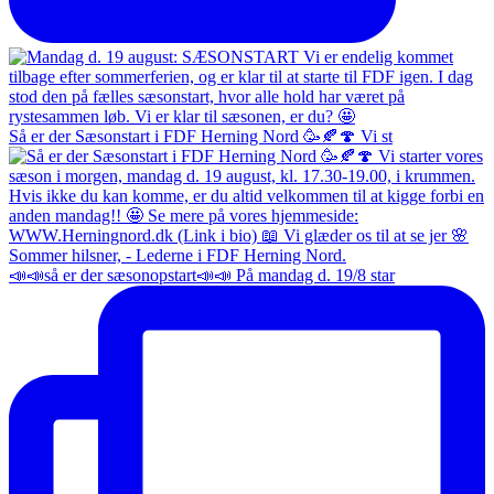
Så er der Sæsonstart i FDF Herning Nord 🥳🍂🍄 Vi st
📣📣så er der sæsonopstart📣📣 På mandag d. 19/8 star