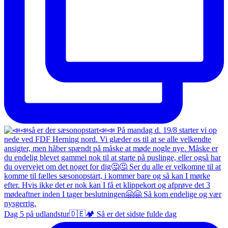
Dag 5 på udlandstur🇩🇪🏕️ Så er det sidste fulde dag