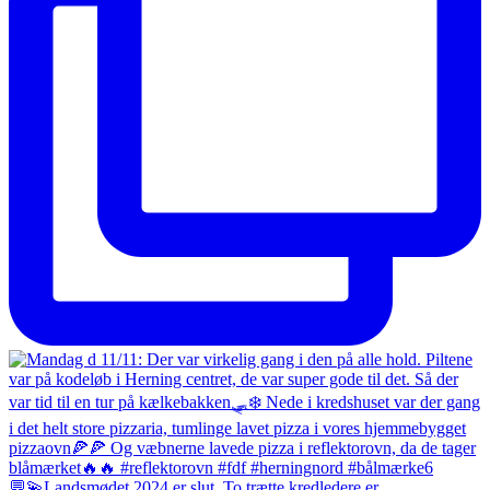
💬💫Landsmødet 2024 er slut. To trætte kredledere er