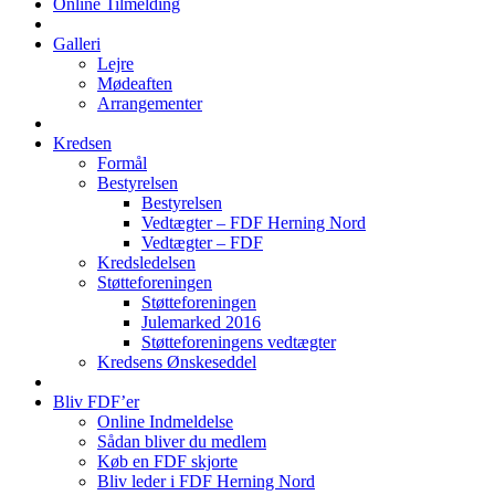
Online Tilmelding
Galleri
Lejre
Mødeaften
Arrangementer
Kredsen
Formål
Bestyrelsen
Bestyrelsen
Vedtægter – FDF Herning Nord
Vedtægter – FDF
Kredsledelsen
Støtteforeningen
Støtteforeningen
Julemarked 2016
Støtteforeningens vedtægter
Kredsens Ønskeseddel
Bliv FDF’er
Online Indmeldelse
Sådan bliver du medlem
Køb en FDF skjorte
Bliv leder i FDF Herning Nord