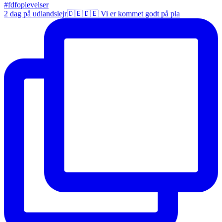
2 dag på udlandslejr🇩🇪🇩🇪 Vi er kommet godt på pla