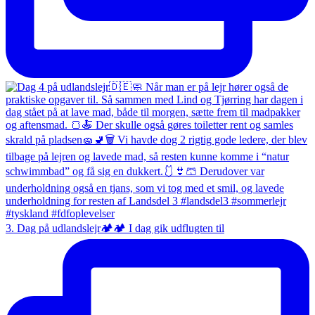
3. Dag på udlandslejr🏕️🏕️ I dag gik udflugten til