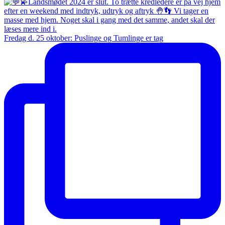
Fredag d. 25 oktober: Puslinge og Tumlinge er tag