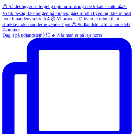
Dag 4 på udlandslejr🇩🇪🧼 Når man er på lejr hører