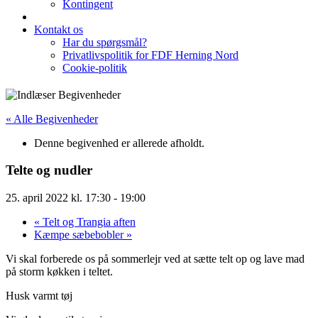
Kontingent
Kontakt os
Har du spørgsmål?
Privatlivspolitik for FDF Herning Nord
Cookie-politik
« Alle Begivenheder
Denne begivenhed er allerede afholdt.
Telte og nudler
25. april 2022 kl. 17:30
-
19:00
«
Telt og Trangia aften
Kæmpe sæbebobler
»
Vi skal forberede os på sommerlejr ved at sætte telt op og lave mad
på storm køkken i teltet.
Husk varmt tøj