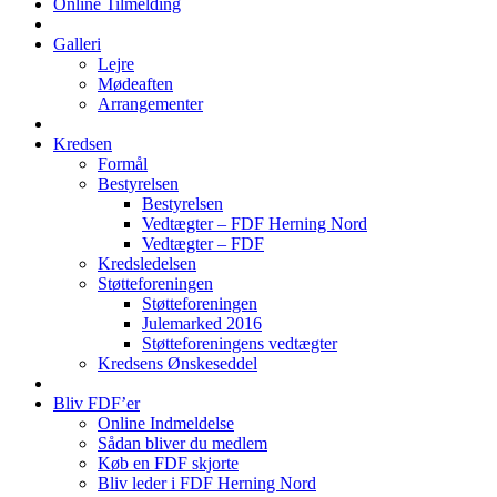
Online Tilmelding
Galleri
Lejre
Mødeaften
Arrangementer
Kredsen
Formål
Bestyrelsen
Bestyrelsen
Vedtægter – FDF Herning Nord
Vedtægter – FDF
Kredsledelsen
Støtteforeningen
Støtteforeningen
Julemarked 2016
Støtteforeningens vedtægter
Kredsens Ønskeseddel
Bliv FDF’er
Online Indmeldelse
Sådan bliver du medlem
Køb en FDF skjorte
Bliv leder i FDF Herning Nord