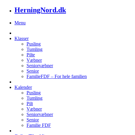
HerningNord.dk
Menu
Klasser
Pusling
Tumling
Pilte
Væbner
Seniorvæbner
Senior
FamilieFDF – For hele familien
Kalender
Pusling
Tumling
Pilt
Væbner
Seniorvæbner
Senior
Familie FDF