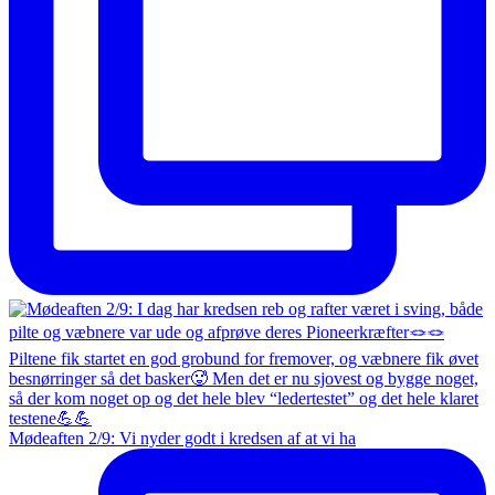
Mødeaften 2/9: Vi nyder godt i kredsen af at vi ha