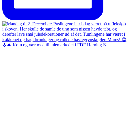
🌟🎄 Kom og vær med til julemarkedet i FDF Herning N