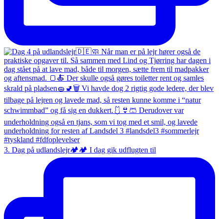
3. Dag på udlandslejr🏕️🏕️ I dag gik udflugten til