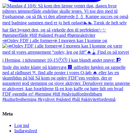
📣Oplev FDF i alle former📣 I morgen kan I komme og
Meta
Log ind
Indlægsfeed