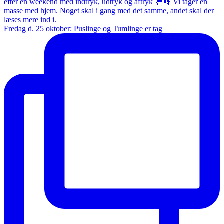
Fredag d. 25 oktober: Puslinge og Tumlinge er tag