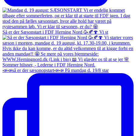
Så er der Sæsonstart i FDF Herning Nord 🥳🍂🍄 Vi st
📣📣så er der sæsonopstart📣📣 På mandag d. 19/8 star