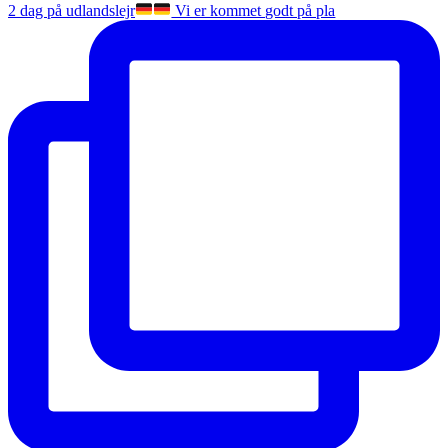
2 dag på udlandslejr
Vi er kommet godt på pla