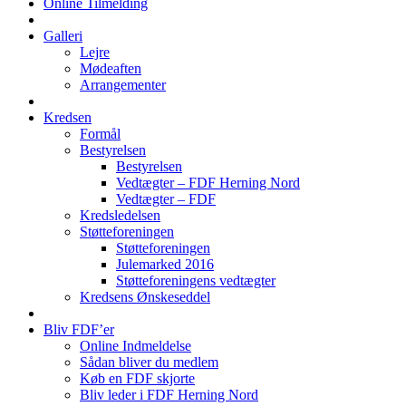
Online Tilmelding
Galleri
Lejre
Mødeaften
Arrangementer
Kredsen
Formål
Bestyrelsen
Bestyrelsen
Vedtægter – FDF Herning Nord
Vedtægter – FDF
Kredsledelsen
Støtteforeningen
Støtteforeningen
Julemarked 2016
Støtteforeningens vedtægter
Kredsens Ønskeseddel
Bliv FDF’er
Online Indmeldelse
Sådan bliver du medlem
Køb en FDF skjorte
Bliv leder i FDF Herning Nord