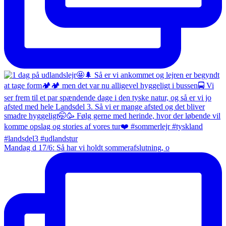
Mandag d 17/6: Så har vi holdt sommerafslutning, o