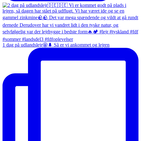
1 dag på udlandslejr🤩🌲 Så er vi ankommet og lejren