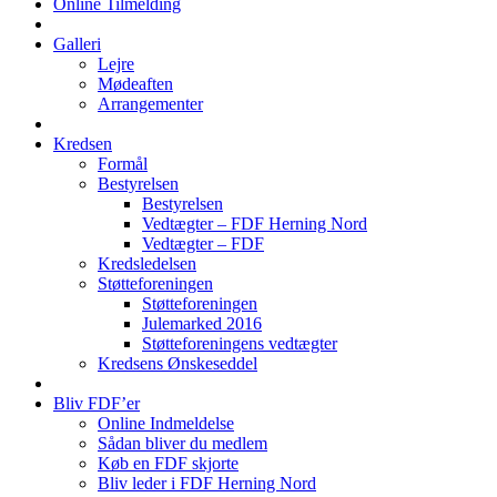
Online Tilmelding
Galleri
Lejre
Mødeaften
Arrangementer
Kredsen
Formål
Bestyrelsen
Bestyrelsen
Vedtægter – FDF Herning Nord
Vedtægter – FDF
Kredsledelsen
Støtteforeningen
Støtteforeningen
Julemarked 2016
Støtteforeningens vedtægter
Kredsens Ønskeseddel
Bliv FDF’er
Online Indmeldelse
Sådan bliver du medlem
Køb en FDF skjorte
Bliv leder i FDF Herning Nord