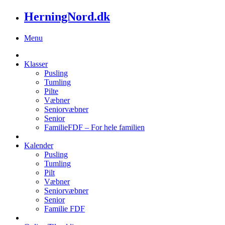
HerningNord.dk
Menu
Klasser
Pusling
Tumling
Pilte
Væbner
Seniorvæbner
Senior
FamilieFDF – For hele familien
Kalender
Pusling
Tumling
Pilt
Væbner
Seniorvæbner
Senior
Familie FDF