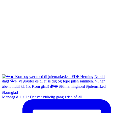
Mandag d 11/11: Der var virkelig gang i den på all