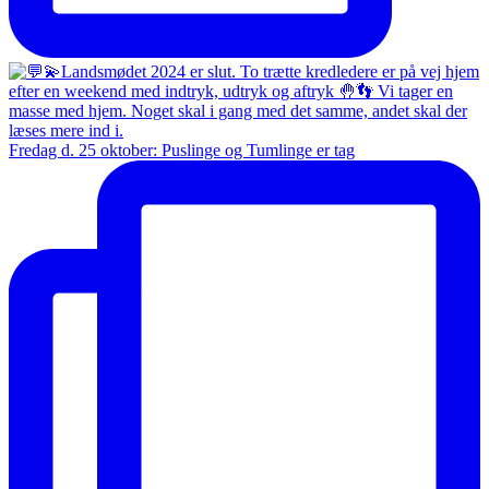
Fredag d. 25 oktober: Puslinge og Tumlinge er tag