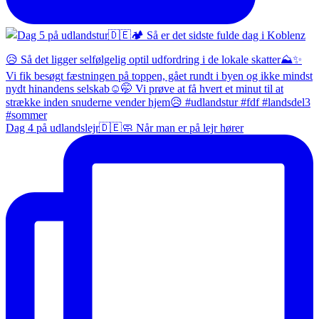
Dag 4 på udlandslejr🇩🇪🧼 Når man er på lejr hører