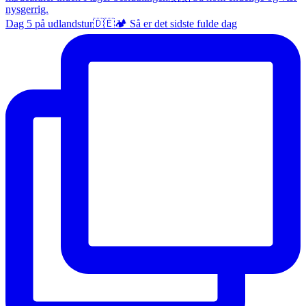
Dag 5 på udlandstur🇩🇪🏕️ Så er det sidste fulde dag