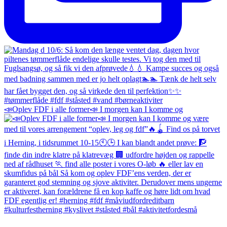
📣Oplev FDF i alle former📣 I morgen kan I komme og