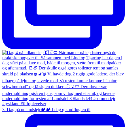
3. Dag på udlandslejr🏕️🏕️ I dag gik udflugten til