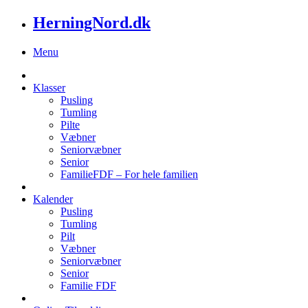
HerningNord.dk
Menu
Klasser
Pusling
Tumling
Pilte
Væbner
Seniorvæbner
Senior
FamilieFDF – For hele familien
Kalender
Pusling
Tumling
Pilt
Væbner
Seniorvæbner
Senior
Familie FDF