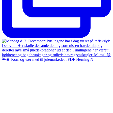
🌟🎄 Kom og vær med til julemarkedet i FDF Herning N