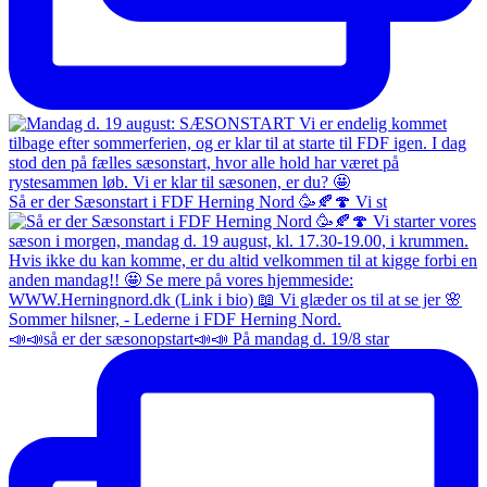
Så er der Sæsonstart i FDF Herning Nord 🥳🍂🍄 Vi st
📣📣så er der sæsonopstart📣📣 På mandag d. 19/8 star