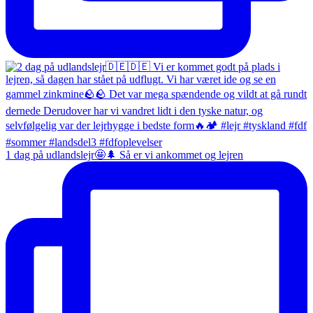
1 dag på udlandslejr🤩🌲 Så er vi ankommet og lejren