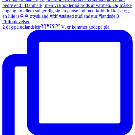
2 dag på udlandslejr🇩🇪🇩🇪 Vi er kommet godt på pla