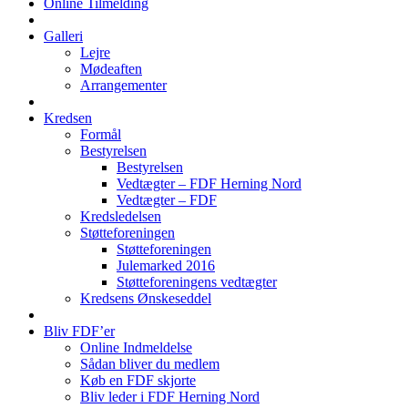
Online Tilmelding
Galleri
Lejre
Mødeaften
Arrangementer
Kredsen
Formål
Bestyrelsen
Bestyrelsen
Vedtægter – FDF Herning Nord
Vedtægter – FDF
Kredsledelsen
Støtteforeningen
Støtteforeningen
Julemarked 2016
Støtteforeningens vedtægter
Kredsens Ønskeseddel
Bliv FDF’er
Online Indmeldelse
Sådan bliver du medlem
Køb en FDF skjorte
Bliv leder i FDF Herning Nord