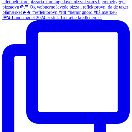
💬💫Landsmødet 2024 er slut. To trætte kredledere er