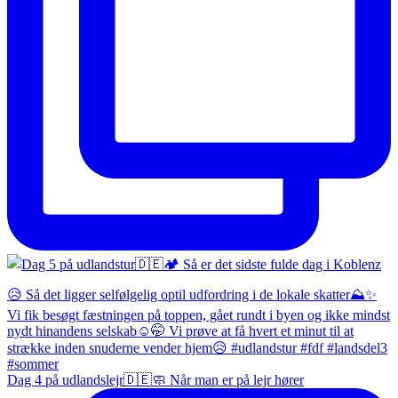
Dag 4 på udlandslejr🇩🇪🧼 Når man er på lejr hører