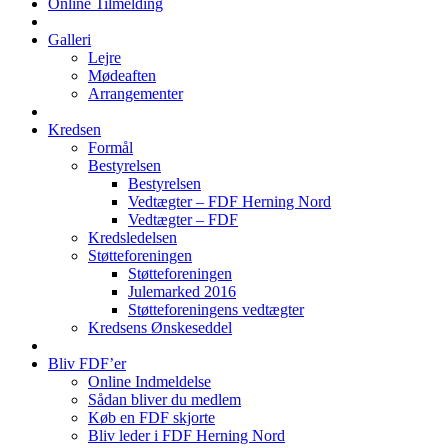
Online Tilmelding
Galleri
Lejre
Mødeaften
Arrangementer
Kredsen
Formål
Bestyrelsen
Bestyrelsen
Vedtægter – FDF Herning Nord
Vedtægter – FDF
Kredsledelsen
Støtteforeningen
Støtteforeningen
Julemarked 2016
Støtteforeningens vedtægter
Kredsens Ønskeseddel
Bliv FDF’er
Online Indmeldelse
Sådan bliver du medlem
Køb en FDF skjorte
Bliv leder i FDF Herning Nord