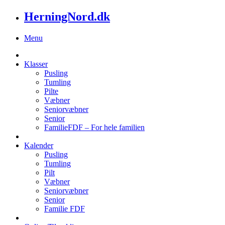
HerningNord.dk
Menu
Klasser
Pusling
Tumling
Pilte
Væbner
Seniorvæbner
Senior
FamilieFDF – For hele familien
Kalender
Pusling
Tumling
Pilt
Væbner
Seniorvæbner
Senior
Familie FDF