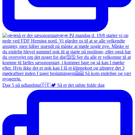
Dag 5 på udlandstur🇩🇪🏕️ Så er det sidste fulde dag