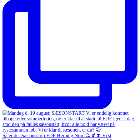
Så er der Sæsonstart i FDF Herning Nord 🥳🍂🍄 Vi st