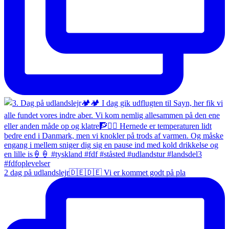
2 dag på udlandslejr🇩🇪🇩🇪 Vi er kommet godt på pla