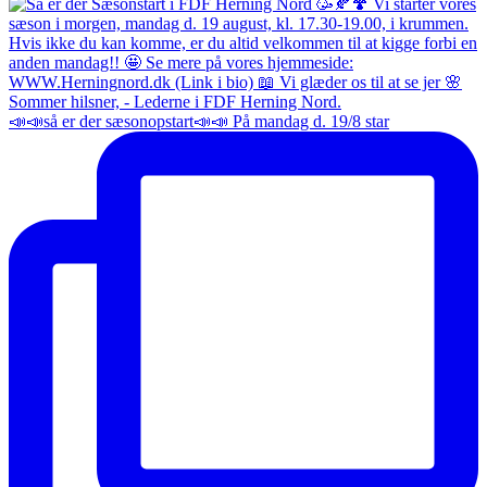
📣📣så er der sæsonopstart📣📣 På mandag d. 19/8 star