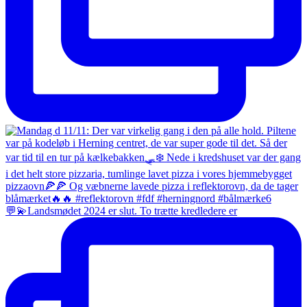
💬💫Landsmødet 2024 er slut. To trætte kredledere er