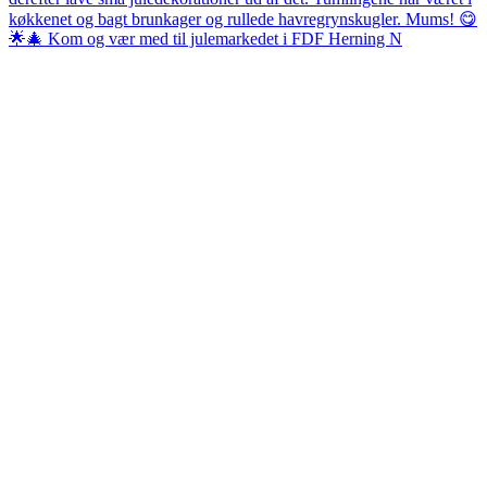
🌟🎄 Kom og vær med til julemarkedet i FDF Herning N