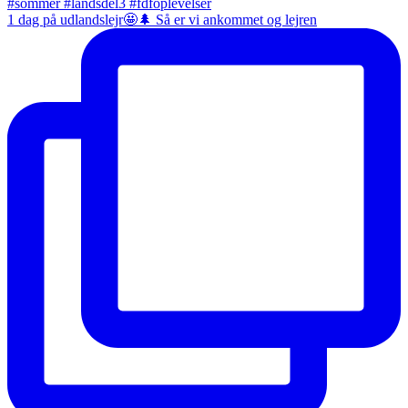
1 dag på udlandslejr🤩🌲 Så er vi ankommet og lejren