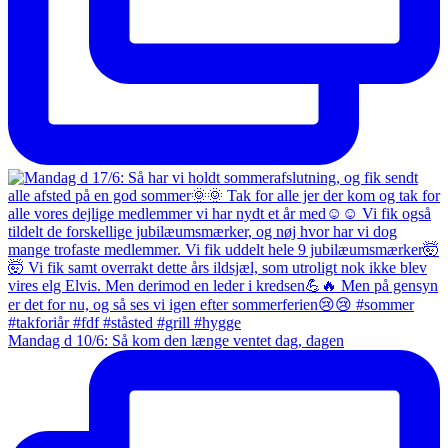
Mandag d 10/6: Så kom den længe ventet dag, dagen