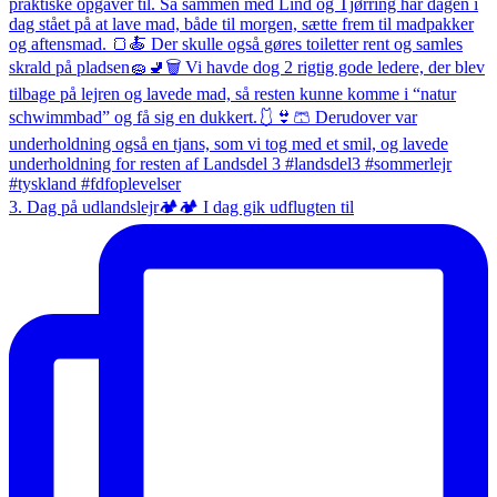
3. Dag på udlandslejr🏕️🏕️ I dag gik udflugten til