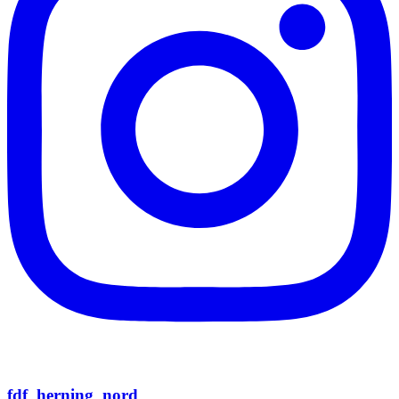
fdf_herning_nord