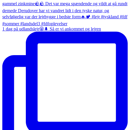
1 dag på udlandslejr🤩🌲 Så er vi ankommet og lejren