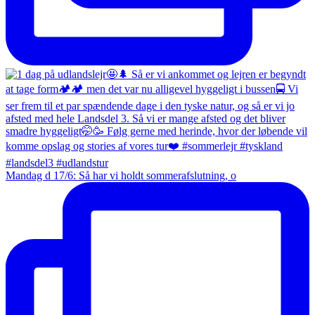
Mandag d 17/6: Så har vi holdt sommerafslutning, o