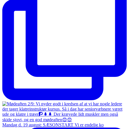
Mandag d. 19 august: SÆSONSTART Vi er endelig ko