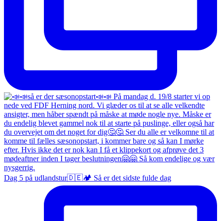
Dag 5 på udlandstur🇩🇪🏕️ Så er det sidste fulde dag