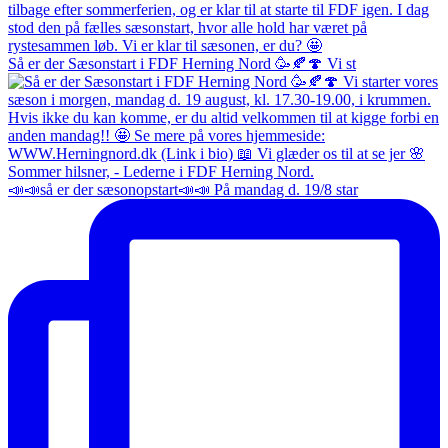
Så er der Sæsonstart i FDF Herning Nord 🥳🍂🍄 Vi st
📣📣så er der sæsonopstart📣📣 På mandag d. 19/8 star