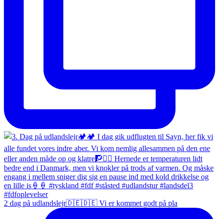
2 dag på udlandslejr🇩🇪🇩🇪 Vi er kommet godt på pla