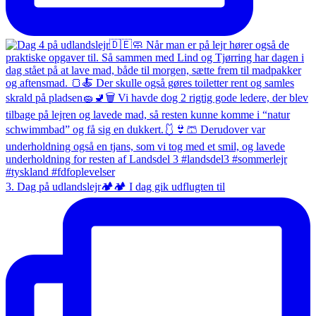
3. Dag på udlandslejr🏕️🏕️ I dag gik udflugten til