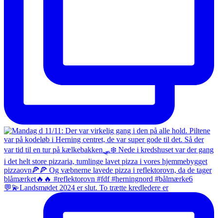
💬💫Landsmødet 2024 er slut. To trætte kredledere er