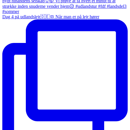
Dag 4 på udlandslejr🇩🇪🧼 Når man er på lejr hører