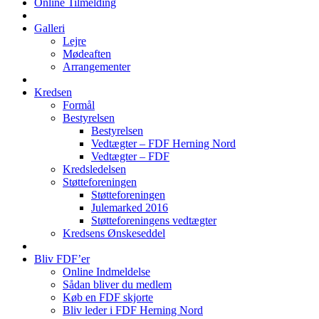
Online Tilmelding
Galleri
Lejre
Mødeaften
Arrangementer
Kredsen
Formål
Bestyrelsen
Bestyrelsen
Vedtægter – FDF Herning Nord
Vedtægter – FDF
Kredsledelsen
Støtteforeningen
Støtteforeningen
Julemarked 2016
Støtteforeningens vedtægter
Kredsens Ønskeseddel
Bliv FDF’er
Online Indmeldelse
Sådan bliver du medlem
Køb en FDF skjorte
Bliv leder i FDF Herning Nord