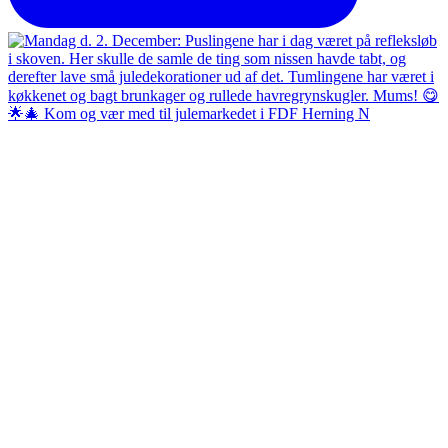
🌟🎄 Kom og vær med til julemarkedet i FDF Herning N