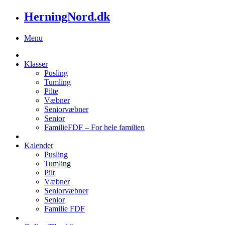
HerningNord.dk
Menu
Klasser
Pusling
Tumling
Pilte
Væbner
Seniorvæbner
Senior
FamilieFDF – For hele familien
Kalender
Pusling
Tumling
Pilt
Væbner
Seniorvæbner
Senior
Familie FDF