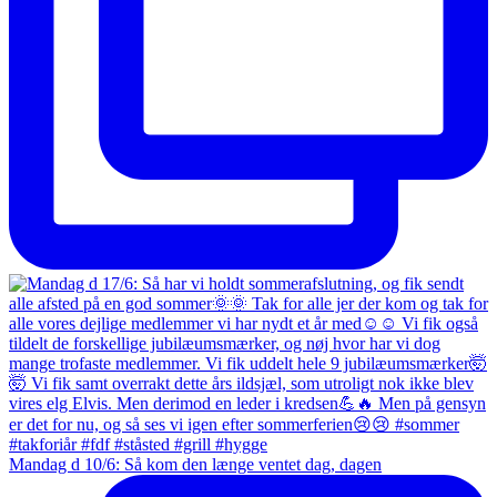
Mandag d 10/6: Så kom den længe ventet dag, dagen