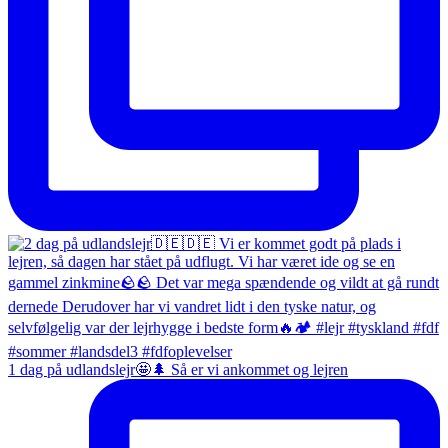
1 dag på udlandslejr🤩🌲 Så er vi ankommet og lejren