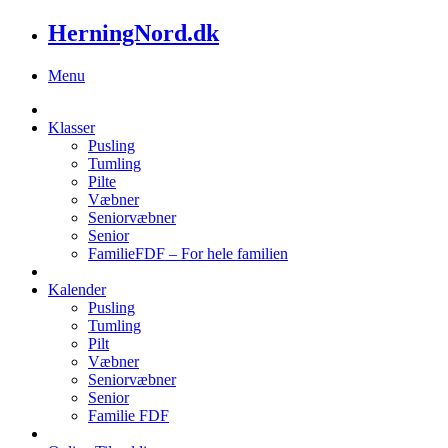
HerningNord.dk
Menu
Klasser
Pusling
Tumling
Pilte
Væbner
Seniorvæbner
Senior
FamilieFDF – For hele familien
Kalender
Pusling
Tumling
Pilt
Væbner
Seniorvæbner
Senior
Familie FDF