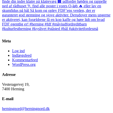
Meta
Log ind
Indlægsfeed
Kommentarfeed
WordPress.org
Adresse
Vesteragervej 19,
7400 Herning
E-mail
herningnord@herningnord.dk