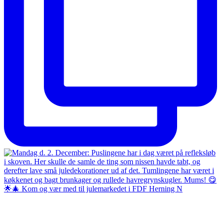
🌟🎄 Kom og vær med til julemarkedet i FDF Herning N