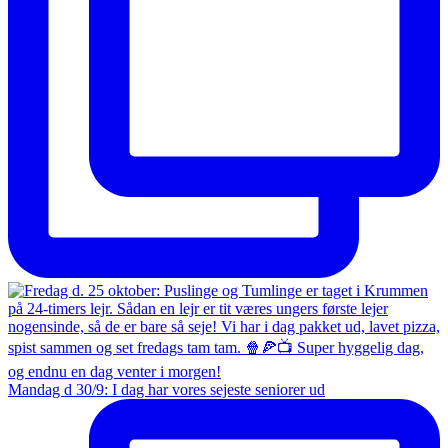
Mandag d 30/9: I dag har vores sejeste seniorer ud