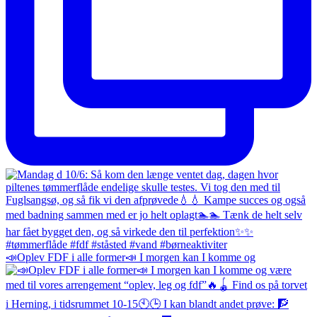
📣Oplev FDF i alle former📣 I morgen kan I komme og