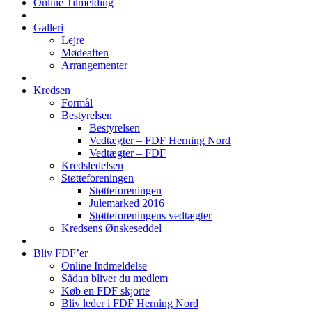
Online Tilmelding
Galleri
Lejre
Mødeaften
Arrangementer
Kredsen
Formål
Bestyrelsen
Bestyrelsen
Vedtægter – FDF Herning Nord
Vedtægter – FDF
Kredsledelsen
Støtteforeningen
Støtteforeningen
Julemarked 2016
Støtteforeningens vedtægter
Kredsens Ønskeseddel
Bliv FDF’er
Online Indmeldelse
Sådan bliver du medlem
Køb en FDF skjorte
Bliv leder i FDF Herning Nord