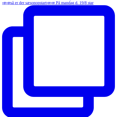
📣📣så er der sæsonopstart📣📣 På mandag d. 19/8 star