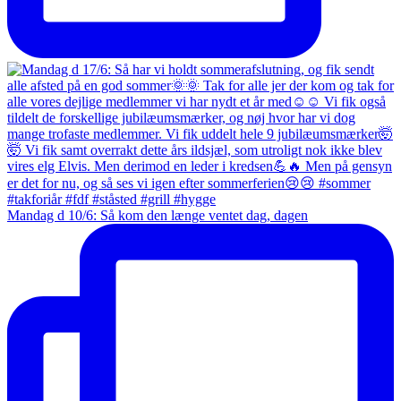
Mandag d 10/6: Så kom den længe ventet dag, dagen