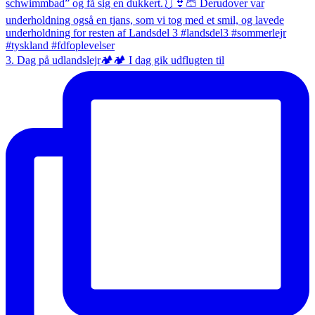
3. Dag på udlandslejr🏕️🏕️ I dag gik udflugten til