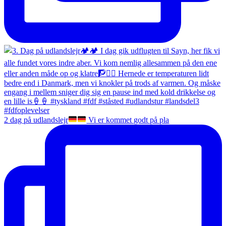
2 dag på udlandslejr
Vi er kommet godt på pla