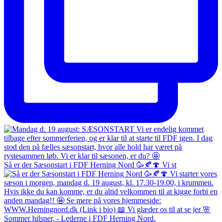
Så er der Sæsonstart i FDF Herning Nord 🥳🍂🍄 Vi st