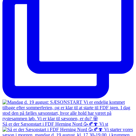
Så er der Sæsonstart i FDF Herning Nord 🥳🍂🍄 Vi st