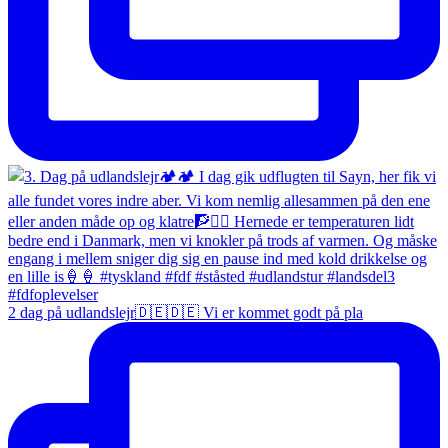
2 dag på udlandslejr🇩🇪🇩🇪 Vi er kommet godt på pla