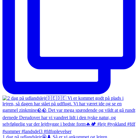
1 dag på udlandslejr🤩🌲 Så er vi ankommet og lejren