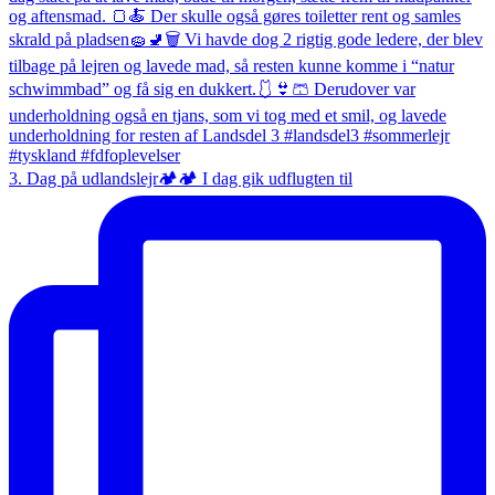
3. Dag på udlandslejr🏕️🏕️ I dag gik udflugten til