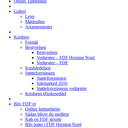
Online Tilmelding
Galleri
Lejre
Mødeaften
Arrangementer
Kredsen
Formål
Bestyrelsen
Bestyrelsen
Vedtægter – FDF Herning Nord
Vedtægter – FDF
Kredsledelsen
Støtteforeningen
Støtteforeningen
Julemarked 2016
Støtteforeningens vedtægter
Kredsens Ønskeseddel
Bliv FDF’er
Online Indmeldelse
Sådan bliver du medlem
Køb en FDF skjorte
Bliv leder i FDF Herning Nord