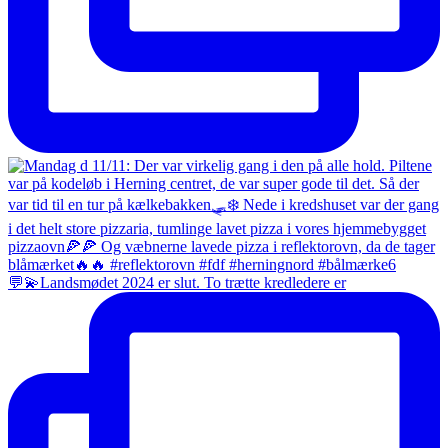
💬💫Landsmødet 2024 er slut. To trætte kredledere er