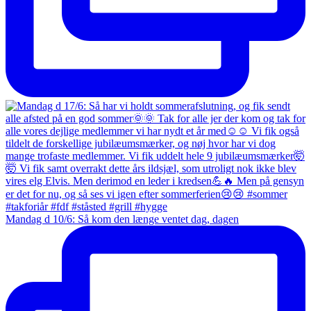
Mandag d 10/6: Så kom den længe ventet dag, dagen