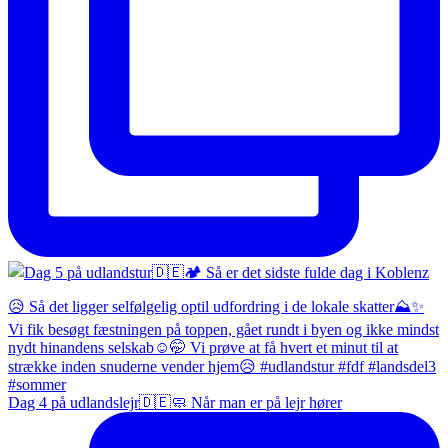
Dag 4 på udlandslejr🇩🇪🧼 Når man er på lejr hører