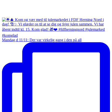
Mandag d 11/11: Der var virkelig gang i den på all