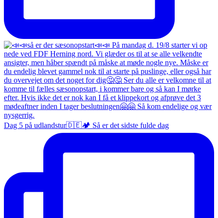
Dag 5 på udlandstur🇩🇪🏕️ Så er det sidste fulde dag