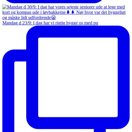
Mandag d 23/9: I dag har vi rigtig hygge os med pu