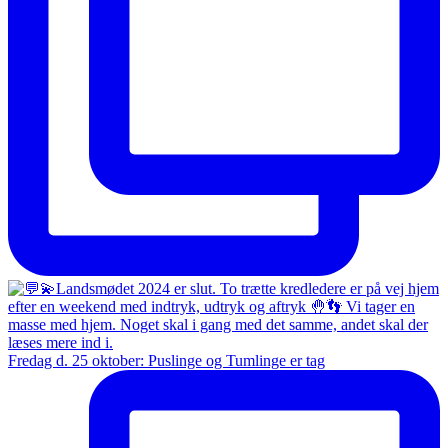
Fredag d. 25 oktober: Puslinge og Tumlinge er tag