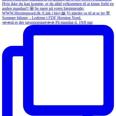
📣📣så er der sæsonopstart📣📣 På mandag d. 19/8 star