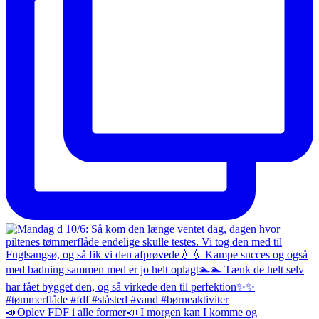
📣Oplev FDF i alle former📣 I morgen kan I komme og