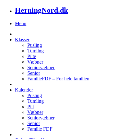
HerningNord.dk
Menu
Klasser
Pusling
Tumling
Pilte
Væbner
Seniorvæbner
Senior
FamilieFDF – For hele familien
Kalender
Pusling
Tumling
Pilt
Væbner
Seniorvæbner
Senior
Familie FDF