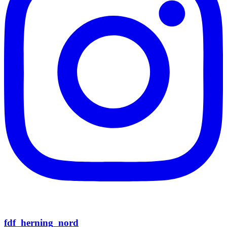
fdf_herning_nord