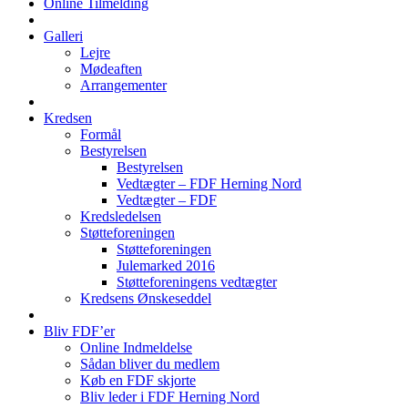
Online Tilmelding
Galleri
Lejre
Mødeaften
Arrangementer
Kredsen
Formål
Bestyrelsen
Bestyrelsen
Vedtægter – FDF Herning Nord
Vedtægter – FDF
Kredsledelsen
Støtteforeningen
Støtteforeningen
Julemarked 2016
Støtteforeningens vedtægter
Kredsens Ønskeseddel
Bliv FDF’er
Online Indmeldelse
Sådan bliver du medlem
Køb en FDF skjorte
Bliv leder i FDF Herning Nord