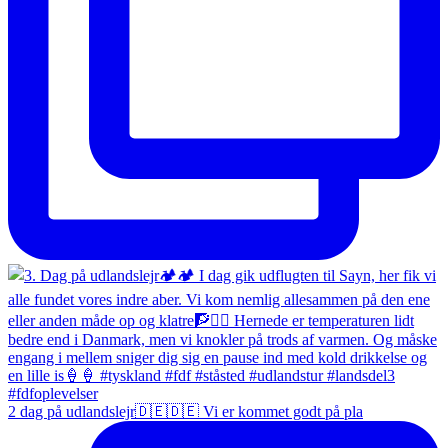
2 dag på udlandslejr🇩🇪🇩🇪 Vi er kommet godt på pla