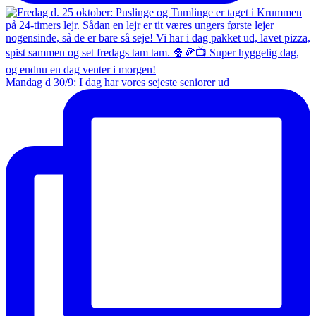
Mandag d 30/9: I dag har vores sejeste seniorer ud