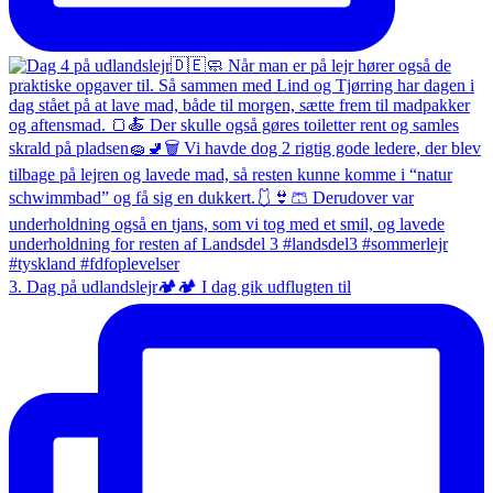
3. Dag på udlandslejr🏕️🏕️ I dag gik udflugten til