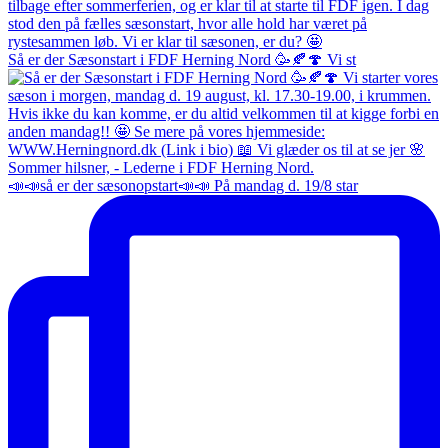
Så er der Sæsonstart i FDF Herning Nord 🥳🍂🍄 Vi st
📣📣så er der sæsonopstart📣📣 På mandag d. 19/8 star