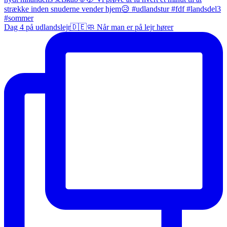
Dag 4 på udlandslejr🇩🇪🧼 Når man er på lejr hører