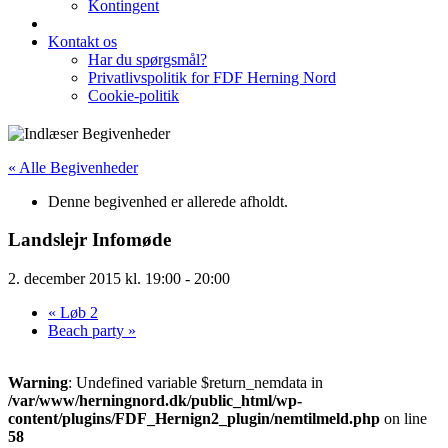
Kontingent
Kontakt os
Har du spørgsmål?
Privatlivspolitik for FDF Herning Nord
Cookie-politik
« Alle Begivenheder
Denne begivenhed er allerede afholdt.
Landslejr Infomøde
2. december 2015 kl. 19:00
-
20:00
«
Løb 2
Beach party
»
Warning
: Undefined variable $return_nemdata in
/var/www/herningnord.dk/public_html/wp-
content/plugins/FDF_Hernign2_plugin/nemtilmeld.php
on line
58