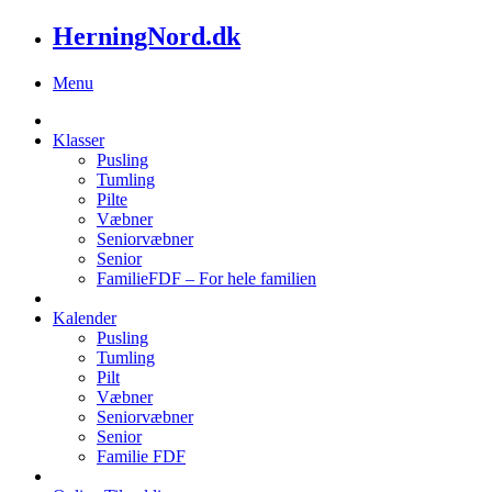
HerningNord.dk
Menu
Klasser
Pusling
Tumling
Pilte
Væbner
Seniorvæbner
Senior
FamilieFDF – For hele familien
Kalender
Pusling
Tumling
Pilt
Væbner
Seniorvæbner
Senior
Familie FDF