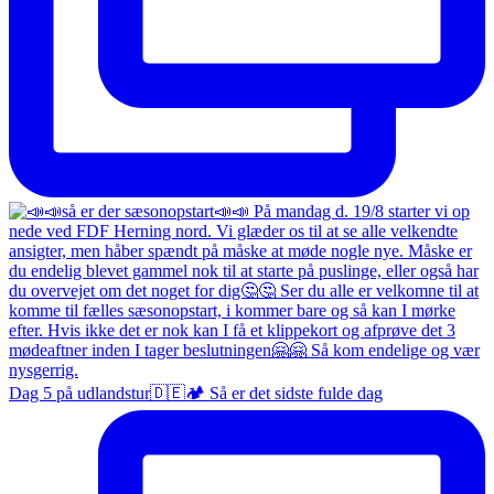
Dag 5 på udlandstur🇩🇪🏕️ Så er det sidste fulde dag