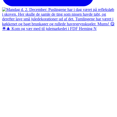
🌟🎄 Kom og vær med til julemarkedet i FDF Herning N