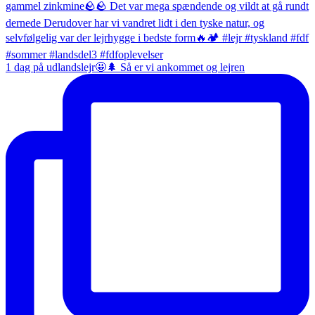
1 dag på udlandslejr🤩🌲 Så er vi ankommet og lejren