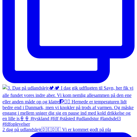
2 dag på udlandslejr🇩🇪🇩🇪 Vi er kommet godt på pla