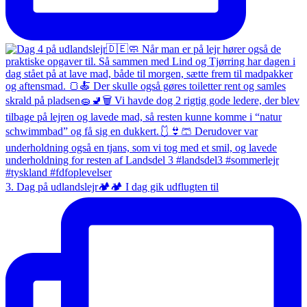
3. Dag på udlandslejr🏕️🏕️ I dag gik udflugten til