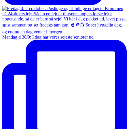
Mandag d 30/9: I dag har vores sejeste seniorer ud