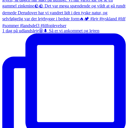
1 dag på udlandslejr🤩🌲 Så er vi ankommet og lejren