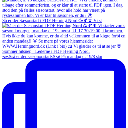
Så er der Sæsonstart i FDF Herning Nord 🥳🍂🍄 Vi st
📣📣så er der sæsonopstart📣📣 På mandag d. 19/8 star