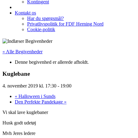
Kontingent
Kontakt os
Har du spørgsmål?
Privatlivspolitik for FDF Herning Nord
Cookie-politik
« Alle Begivenheder
Denne begivenhed er allerede afholdt.
Kuglebane
4. november 2019 kl. 17:30
-
19:00
«
Halloween i Sunds
Den Perfekte Pandekage
»
Vi skal lave kuglebaner
Husk godt udetøj
Mvh Jeres ledere