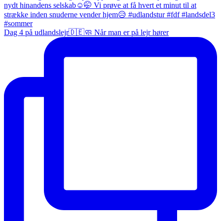
Dag 4 på udlandslejr🇩🇪🧼 Når man er på lejr hører