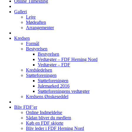
Online Tilmelding
Galleri
Lejre
Mødeaften
Arrangementer
Kredsen
Formål
Bestyrelsen
Bestyrelsen
Vedtægter – FDF Herning Nord
Vedtægter – FDF
Kredsledelsen
Støtteforeningen
Støtteforeningen
Julemarked 2016
Støtteforeningens vedtægter
Kredsens Ønskeseddel
Bliv FDF’er
Online Indmeldelse
Sådan bliver du medlem
Køb en FDF skjorte
Bliv leder i FDF Herning Nord