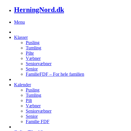
HerningNord.dk
Menu
Klasser
Pusling
Tumling
Pilte
Væbner
Seniorvæbner
Senior
FamilieFDF – For hele familien
Kalender
Pusling
Tumling
Pilt
Væbner
Seniorvæbner
Senior
Familie FDF