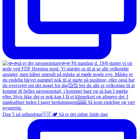
Dag 5 på udlandstur🇩🇪🏕️ Så er det sidste fulde dag