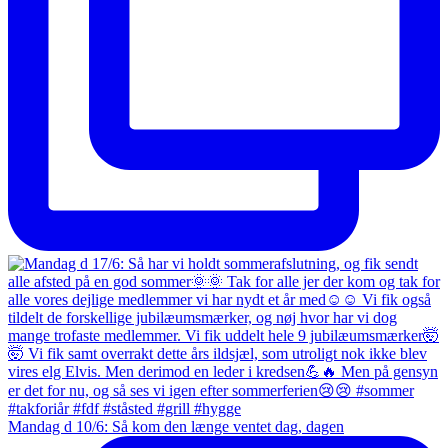
Mandag d 10/6: Så kom den længe ventet dag, dagen