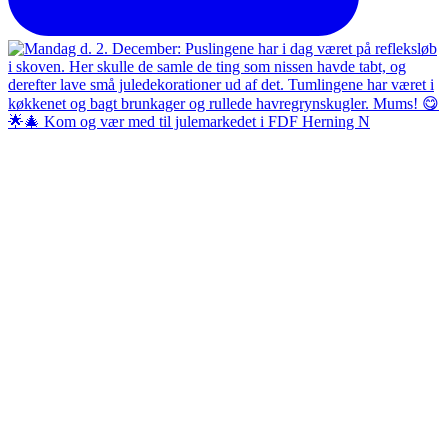
🌟🎄 Kom og vær med til julemarkedet i FDF Herning N