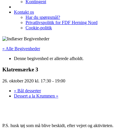
Kontingent
Kontakt os
Har du spørgsmål?
Privatlivspolitik for FDF Herning Nord
Cookie-politik
« Alle Begivenheder
Denne begivenhed er allerede afholdt.
Klatremærke 3
26. oktober 2020 kl. 17:30
-
19:00
«
Bål desserter
Dessert a la Krummen
»
P.S. husk tøj som må blive beskidt, efter vejret og aktiviteten.