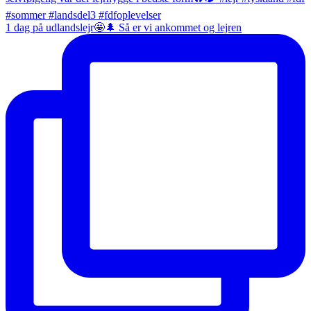
1 dag på udlandslejr🤩🌲 Så er vi ankommet og lejren