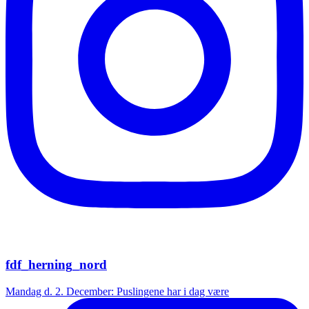
fdf_herning_nord
Mandag d. 2. December: Puslingene har i dag være