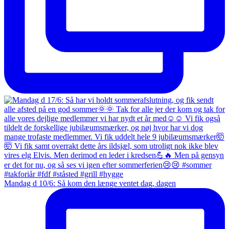
Mandag d 10/6: Så kom den længe ventet dag, dagen