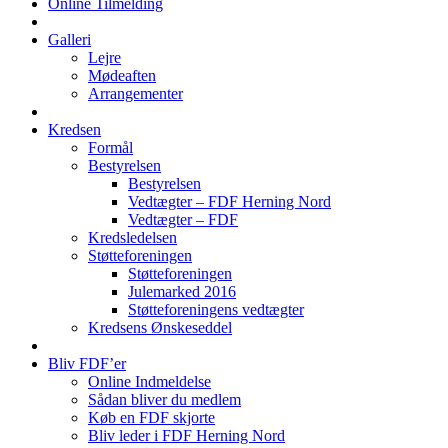
Online Tilmelding
Galleri
Lejre
Mødeaften
Arrangementer
Kredsen
Formål
Bestyrelsen
Bestyrelsen
Vedtægter – FDF Herning Nord
Vedtægter – FDF
Kredsledelsen
Støtteforeningen
Støtteforeningen
Julemarked 2016
Støtteforeningens vedtægter
Kredsens Ønskeseddel
Bliv FDF’er
Online Indmeldelse
Sådan bliver du medlem
Køb en FDF skjorte
Bliv leder i FDF Herning Nord