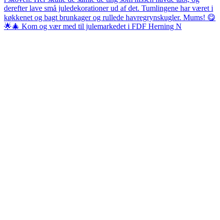
🌟🎄 Kom og vær med til julemarkedet i FDF Herning N