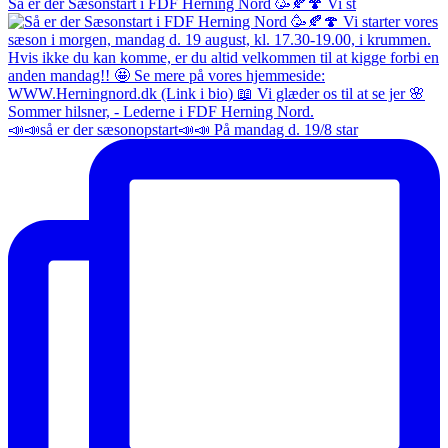
Så er der Sæsonstart i FDF Herning Nord 🥳🍂🍄 Vi st
📣📣så er der sæsonopstart📣📣 På mandag d. 19/8 star