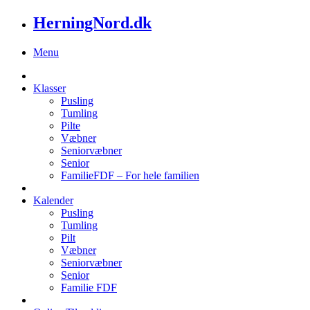
HerningNord.dk
Menu
Klasser
Pusling
Tumling
Pilte
Væbner
Seniorvæbner
Senior
FamilieFDF – For hele familien
Kalender
Pusling
Tumling
Pilt
Væbner
Seniorvæbner
Senior
Familie FDF