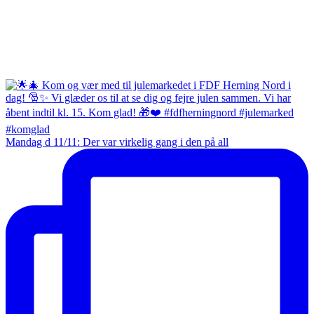
Mandag d 11/11: Der var virkelig gang i den på all