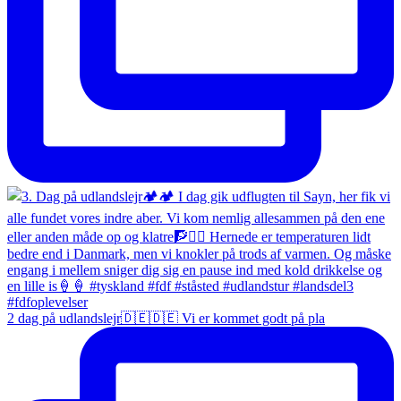
2 dag på udlandslejr🇩🇪🇩🇪 Vi er kommet godt på pla