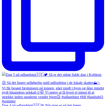
Dag 4 på udlandslejr🇩🇪🧼 Når man er på lejr hører