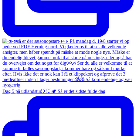
Dag 5 på udlandstur🇩🇪🏕️ Så er det sidste fulde dag