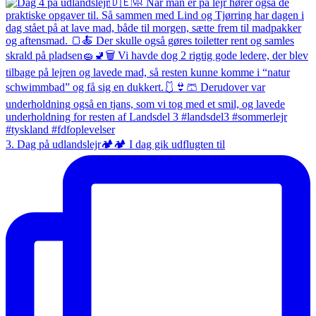
3. Dag på udlandslejr🏕️🏕️ I dag gik udflugten til