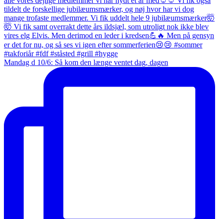
Mandag d 10/6: Så kom den længe ventet dag, dagen