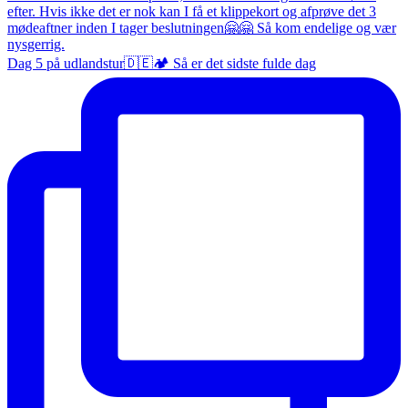
Dag 5 på udlandstur🇩🇪🏕️ Så er det sidste fulde dag