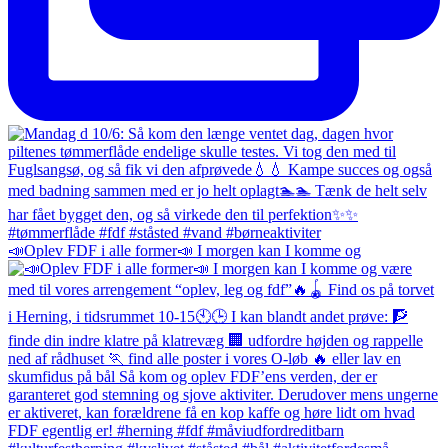
📣Oplev FDF i alle former📣 I morgen kan I komme og