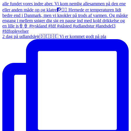
2 dag på udlandslejr🇩🇪🇩🇪 Vi er kommet godt på pla