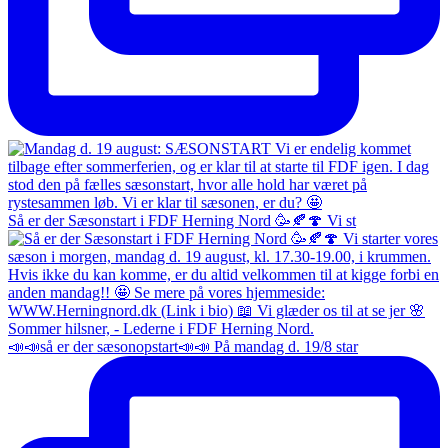
Så er der Sæsonstart i FDF Herning Nord 🥳🍂🍄 Vi st
📣📣så er der sæsonopstart📣📣 På mandag d. 19/8 star