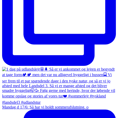
Mandag d 17/6: Så har vi holdt sommerafslutning, o