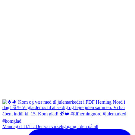
Mandag d 11/11: Der var virkelig gang i den på all