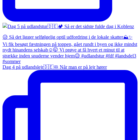
Dag 4 på udlandslejr🇩🇪🧼 Når man er på lejr hører