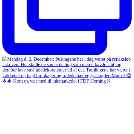
🌟🎄 Kom og vær med til julemarkedet i FDF Herning N