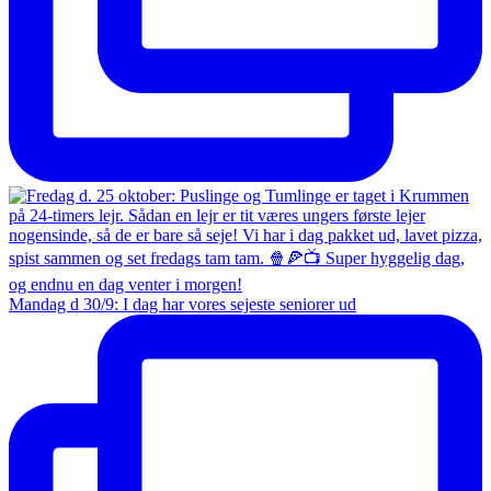
Mandag d 30/9: I dag har vores sejeste seniorer ud