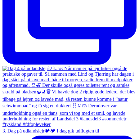
3. Dag på udlandslejr🏕️🏕️ I dag gik udflugten til