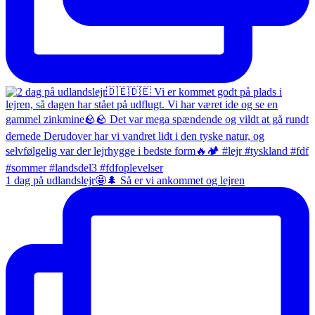
1 dag på udlandslejr🤩🌲 Så er vi ankommet og lejren