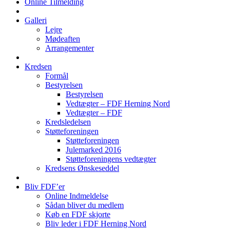
Online Tilmelding
Galleri
Lejre
Mødeaften
Arrangementer
Kredsen
Formål
Bestyrelsen
Bestyrelsen
Vedtægter – FDF Herning Nord
Vedtægter – FDF
Kredsledelsen
Støtteforeningen
Støtteforeningen
Julemarked 2016
Støtteforeningens vedtægter
Kredsens Ønskeseddel
Bliv FDF’er
Online Indmeldelse
Sådan bliver du medlem
Køb en FDF skjorte
Bliv leder i FDF Herning Nord