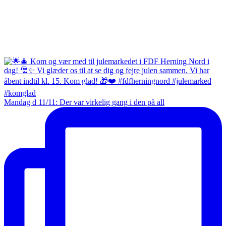
Mandag d 11/11: Der var virkelig gang i den på all