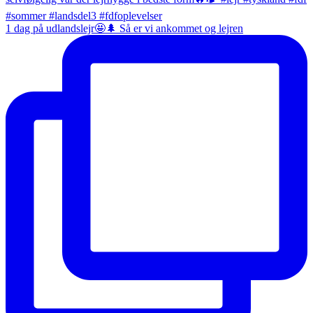
1 dag på udlandslejr🤩🌲 Så er vi ankommet og lejren