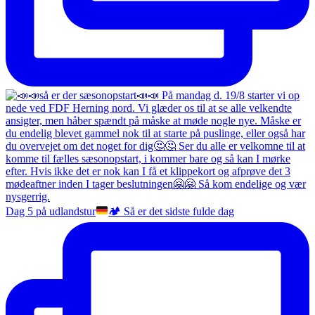
Dag 5 på udlandstur
🏕️
Så er det sidste fulde dag