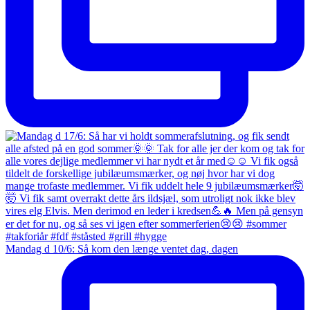
Mandag d 10/6: Så kom den længe ventet dag, dagen