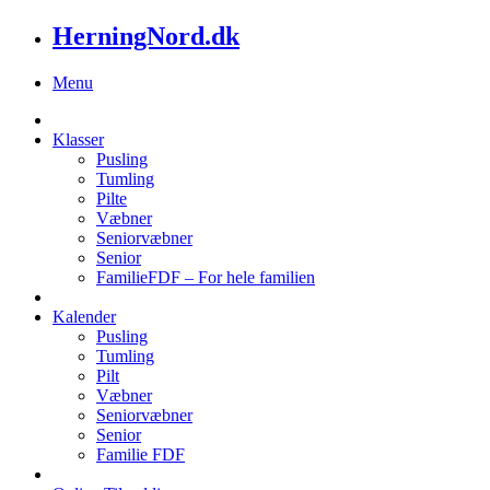
HerningNord.dk
Menu
Klasser
Pusling
Tumling
Pilte
Væbner
Seniorvæbner
Senior
FamilieFDF – For hele familien
Kalender
Pusling
Tumling
Pilt
Væbner
Seniorvæbner
Senior
Familie FDF