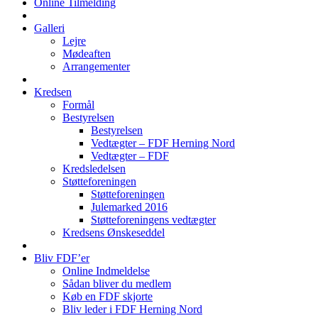
Online Tilmelding
Galleri
Lejre
Mødeaften
Arrangementer
Kredsen
Formål
Bestyrelsen
Bestyrelsen
Vedtægter – FDF Herning Nord
Vedtægter – FDF
Kredsledelsen
Støtteforeningen
Støtteforeningen
Julemarked 2016
Støtteforeningens vedtægter
Kredsens Ønskeseddel
Bliv FDF’er
Online Indmeldelse
Sådan bliver du medlem
Køb en FDF skjorte
Bliv leder i FDF Herning Nord