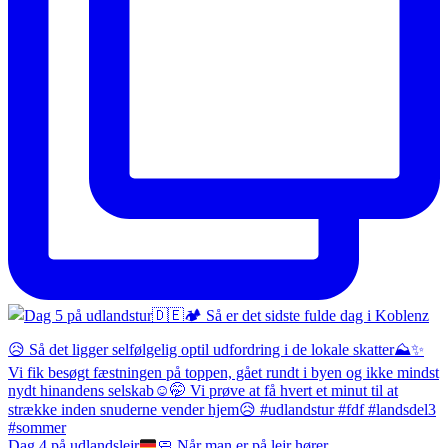
Dag 4 på udlandslejr
🧼
Når man er på lejr hører