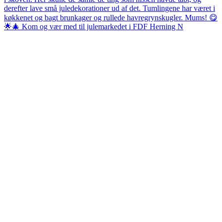
🌟🎄 Kom og vær med til julemarkedet i FDF Herning N