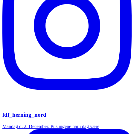
fdf_herning_nord
Mandag d. 2. December: Puslingene har i dag være