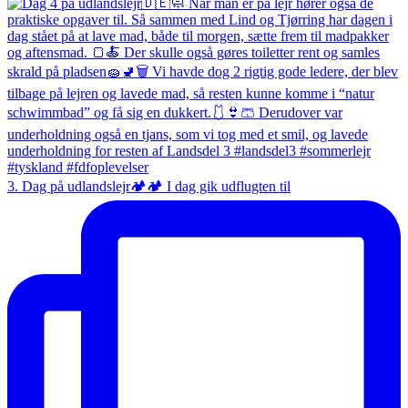
3. Dag på udlandslejr🏕️🏕️ I dag gik udflugten til