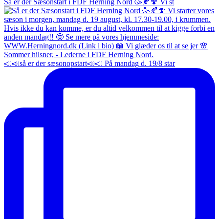
Så er der Sæsonstart i FDF Herning Nord 🥳🍂🍄 Vi st
📣📣så er der sæsonopstart📣📣 På mandag d. 19/8 star