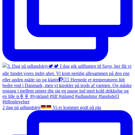
2 dag på udlandslejr
Vi er kommet godt på pla