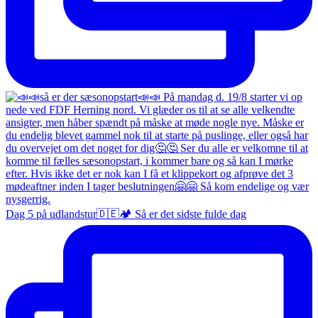
Dag 5 på udlandstur🇩🇪🏕️ Så er det sidste fulde dag