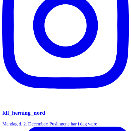
fdf_herning_nord
Mandag d. 2. December: Puslingene har i dag være