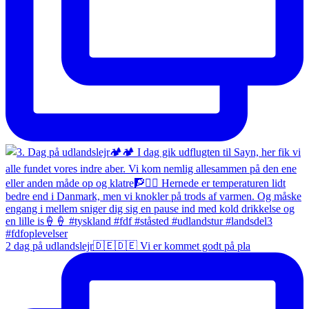
2 dag på udlandslejr🇩🇪🇩🇪 Vi er kommet godt på pla