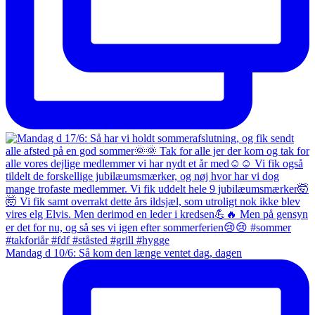
Mandag d 10/6: Så kom den længe ventet dag, dagen