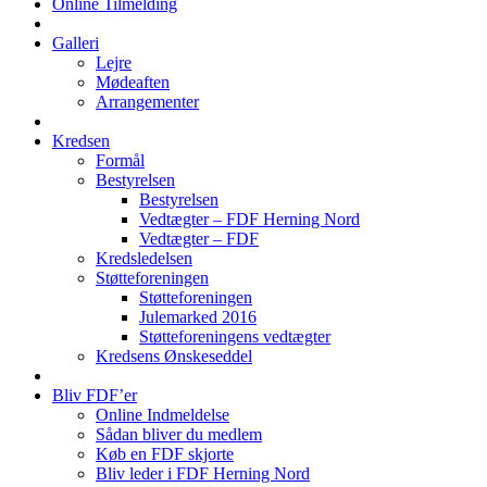
Online Tilmelding
Galleri
Lejre
Mødeaften
Arrangementer
Kredsen
Formål
Bestyrelsen
Bestyrelsen
Vedtægter – FDF Herning Nord
Vedtægter – FDF
Kredsledelsen
Støtteforeningen
Støtteforeningen
Julemarked 2016
Støtteforeningens vedtægter
Kredsens Ønskeseddel
Bliv FDF’er
Online Indmeldelse
Sådan bliver du medlem
Køb en FDF skjorte
Bliv leder i FDF Herning Nord