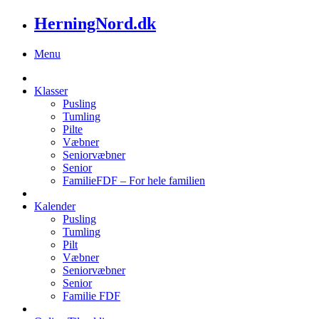
HerningNord.dk
Menu
Klasser
Pusling
Tumling
Pilte
Væbner
Seniorvæbner
Senior
FamilieFDF – For hele familien
Kalender
Pusling
Tumling
Pilt
Væbner
Seniorvæbner
Senior
Familie FDF