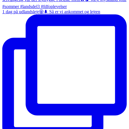
1 dag på udlandslejr🤩🌲 Så er vi ankommet og lejren