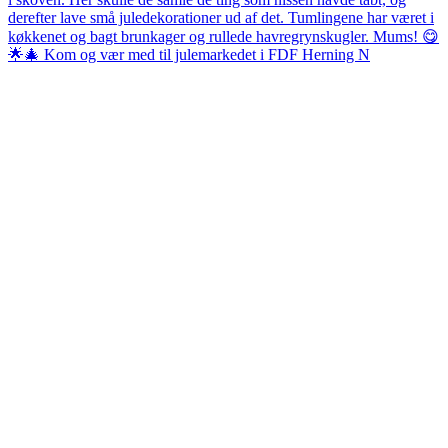
🌟🎄 Kom og vær med til julemarkedet i FDF Herning N