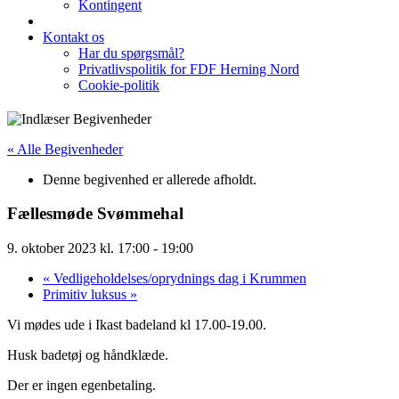
Kontingent
Kontakt os
Har du spørgsmål?
Privatlivspolitik for FDF Herning Nord
Cookie-politik
« Alle Begivenheder
Denne begivenhed er allerede afholdt.
Fællesmøde Svømmehal
9. oktober 2023 kl. 17:00
-
19:00
«
Vedligeholdelses/oprydnings dag i Krummen
Primitiv luksus
»
Vi mødes ude i Ikast badeland kl 17.00-19.00.
Husk badetøj og håndklæde.
Der er ingen egenbetaling.