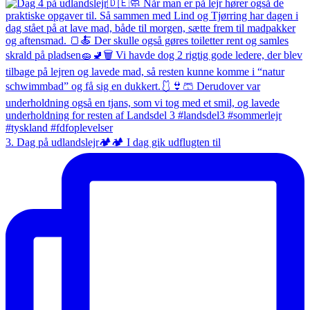
3. Dag på udlandslejr🏕️🏕️ I dag gik udflugten til