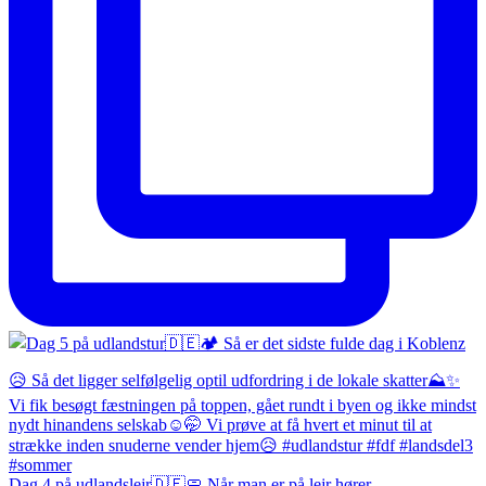
Dag 4 på udlandslejr🇩🇪🧼 Når man er på lejr hører