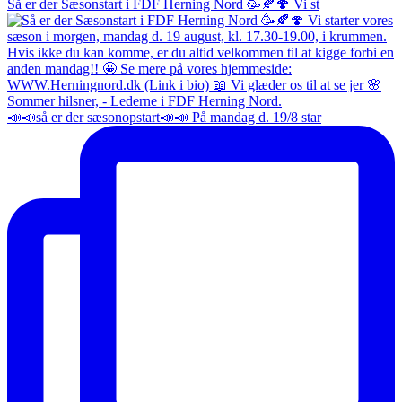
Så er der Sæsonstart i FDF Herning Nord 🥳🍂🍄 Vi st
📣📣så er der sæsonopstart📣📣 På mandag d. 19/8 star