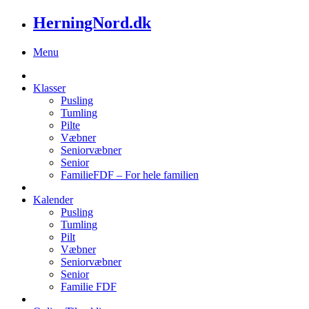
HerningNord.dk
Menu
Klasser
Pusling
Tumling
Pilte
Væbner
Seniorvæbner
Senior
FamilieFDF – For hele familien
Kalender
Pusling
Tumling
Pilt
Væbner
Seniorvæbner
Senior
Familie FDF