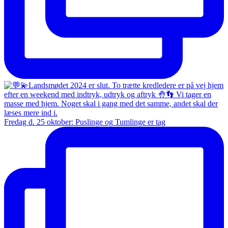
Fredag d. 25 oktober: Puslinge og Tumlinge er tag