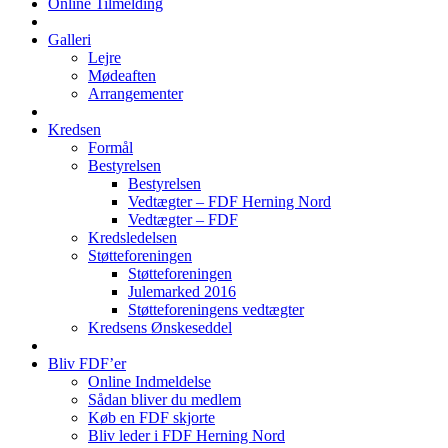
Online Tilmelding
Galleri
Lejre
Mødeaften
Arrangementer
Kredsen
Formål
Bestyrelsen
Bestyrelsen
Vedtægter – FDF Herning Nord
Vedtægter – FDF
Kredsledelsen
Støtteforeningen
Støtteforeningen
Julemarked 2016
Støtteforeningens vedtægter
Kredsens Ønskeseddel
Bliv FDF’er
Online Indmeldelse
Sådan bliver du medlem
Køb en FDF skjorte
Bliv leder i FDF Herning Nord