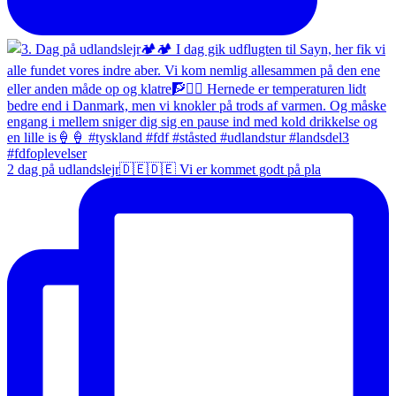
2 dag på udlandslejr🇩🇪🇩🇪 Vi er kommet godt på pla