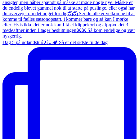
Dag 5 på udlandstur🇩🇪🏕️ Så er det sidste fulde dag