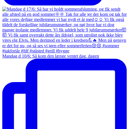
Mandag d 10/6: Så kom den længe ventet dag, dagen