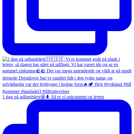
1 dag på udlandslejr🤩🌲 Så er vi ankommet og lejren