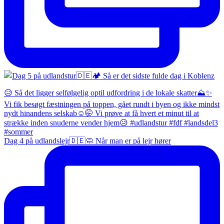
Dag 4 på udlandslejr🇩🇪🧼 Når man er på lejr hører