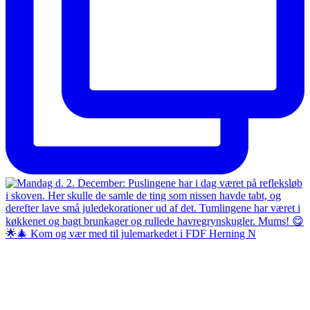
🌟🎄 Kom og vær med til julemarkedet i FDF Herning N