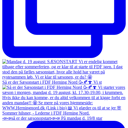
Så er der Sæsonstart i FDF Herning Nord 🥳🍂🍄 Vi st
📣📣så er der sæsonopstart📣📣 På mandag d. 19/8 star