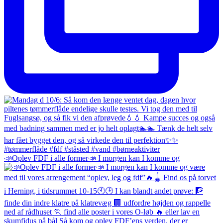
📣Oplev FDF i alle former📣 I morgen kan I komme og