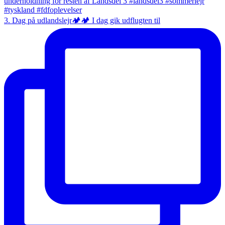
3. Dag på udlandslejr🏕️🏕️ I dag gik udflugten til