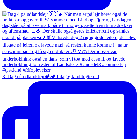
3. Dag på udlandslejr🏕️🏕️ I dag gik udflugten til