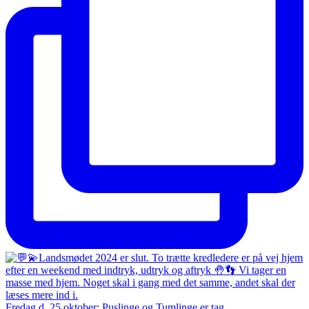
Fredag d. 25 oktober: Puslinge og Tumlinge er tag