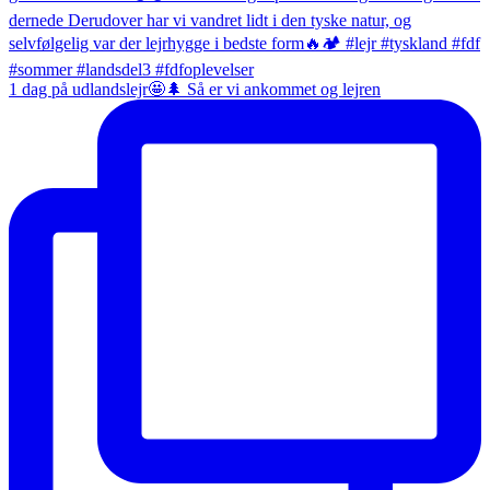
1 dag på udlandslejr🤩🌲 Så er vi ankommet og lejren