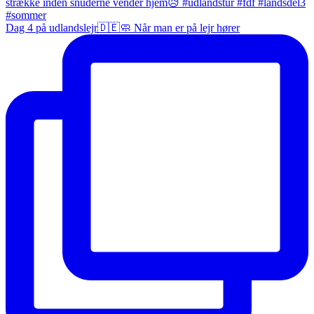
Dag 4 på udlandslejr🇩🇪🧼 Når man er på lejr hører