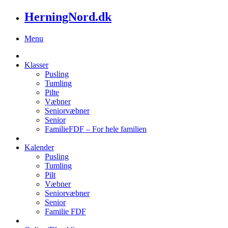
HerningNord.dk
Menu
Klasser
Pusling
Tumling
Pilte
Væbner
Seniorvæbner
Senior
FamilieFDF – For hele familien
Kalender
Pusling
Tumling
Pilt
Væbner
Seniorvæbner
Senior
Familie FDF