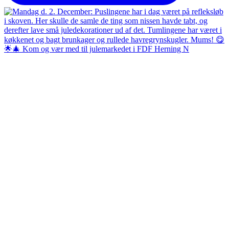
🌟🎄 Kom og vær med til julemarkedet i FDF Herning N