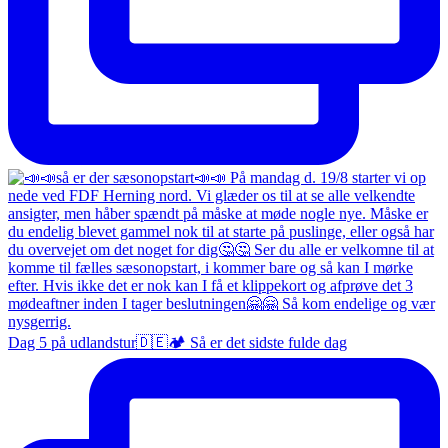
Dag 5 på udlandstur🇩🇪🏕️ Så er det sidste fulde dag