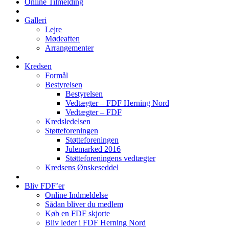
Online Tilmelding
Galleri
Lejre
Mødeaften
Arrangementer
Kredsen
Formål
Bestyrelsen
Bestyrelsen
Vedtægter – FDF Herning Nord
Vedtægter – FDF
Kredsledelsen
Støtteforeningen
Støtteforeningen
Julemarked 2016
Støtteforeningens vedtægter
Kredsens Ønskeseddel
Bliv FDF’er
Online Indmeldelse
Sådan bliver du medlem
Køb en FDF skjorte
Bliv leder i FDF Herning Nord