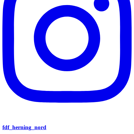
fdf_herning_nord