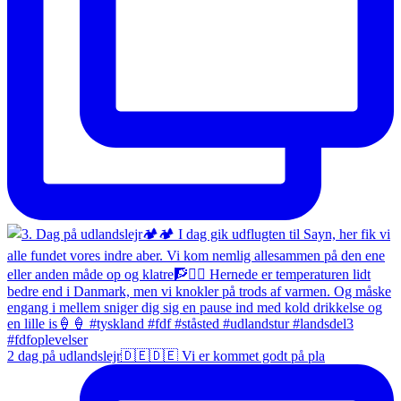
2 dag på udlandslejr🇩🇪🇩🇪 Vi er kommet godt på pla