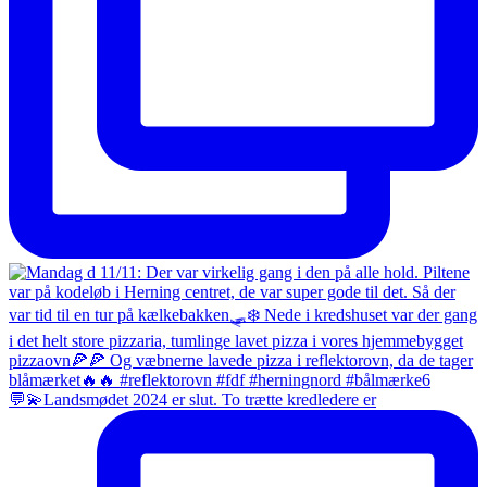
💬💫Landsmødet 2024 er slut. To trætte kredledere er