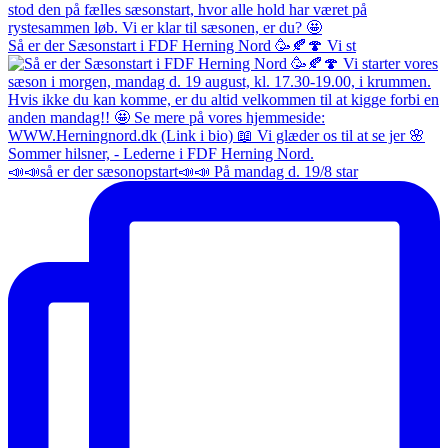
Så er der Sæsonstart i FDF Herning Nord 🥳🍂🍄 Vi st
📣📣så er der sæsonopstart📣📣 På mandag d. 19/8 star