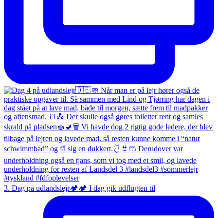
3. Dag på udlandslejr🏕️🏕️ I dag gik udflugten til