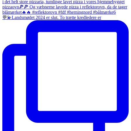
💬💫Landsmødet 2024 er slut. To trætte kredledere er