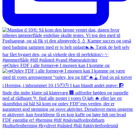
📣Oplev FDF i alle former📣 I morgen kan I komme og