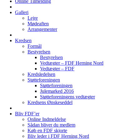
Online Tilmelding
Galleri
Lejre
Mødeaften
Arrangementer
Kredsen
Formål
Bestyrelsen
Bestyrelsen
Vedtægter – FDF Herning Nord
Vedtægter – FDF
Kredsledelsen
Støtteforeningen
Støtteforeningen
Julemarked 2016
Støtteforeningens vedtægter
Kredsens Ønskeseddel
Bliv FDF’er
Online Indmeldelse
Sådan bliver du medlem
Køb en FDF skjorte
Bliv leder i FDF Herning Nord