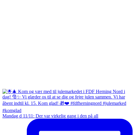
Mandag d 11/11: Der var virkelig gang i den på all