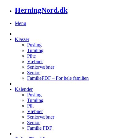
HerningNord.dk
Menu
Klasser
Pusling
Tumling
Pilte
Væbner
Seniorvæbner
Senior
FamilieFDF – For hele familien
Kalender
Pusling
Tumling
Pilt
Væbner
Seniorvæbner
Senior
Familie FDF