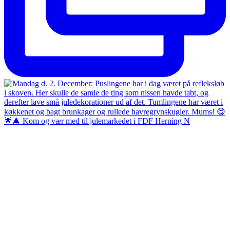
🌟🎄 Kom og vær med til julemarkedet i FDF Herning N