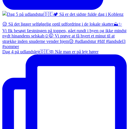
Dag 4 på udlandslejr🇩🇪🧼 Når man er på lejr hører