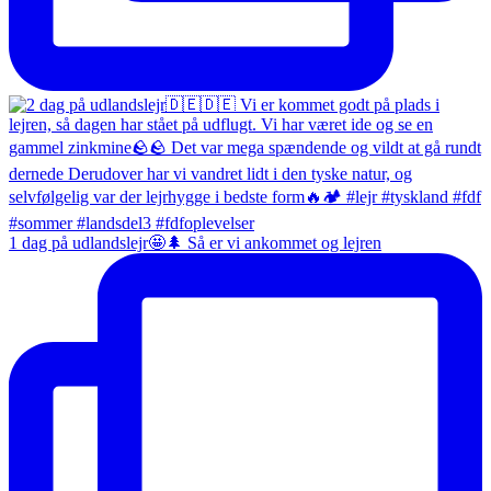
1 dag på udlandslejr🤩🌲 Så er vi ankommet og lejren