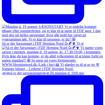
Så er der Sæsonstart i FDF Herning Nord 🥳🍂🍄 Vi st
📣📣så er der sæsonopstart📣📣 På mandag d. 19/8 star