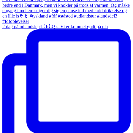
2 dag på udlandslejr🇩🇪🇩🇪 Vi er kommet godt på pla