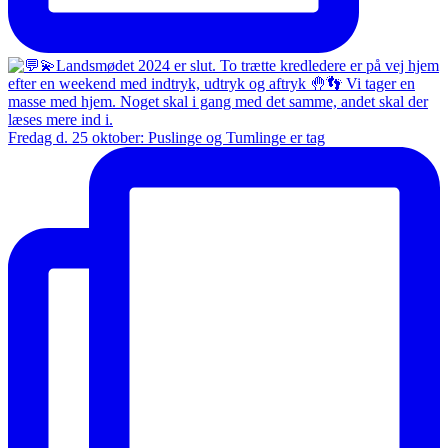
Fredag d. 25 oktober: Puslinge og Tumlinge er tag