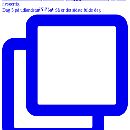
Dag 5 på udlandstur🇩🇪🏕️ Så er det sidste fulde dag