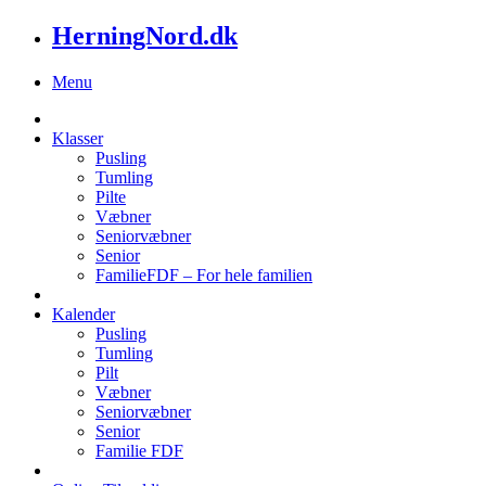
HerningNord.dk
Menu
Klasser
Pusling
Tumling
Pilte
Væbner
Seniorvæbner
Senior
FamilieFDF – For hele familien
Kalender
Pusling
Tumling
Pilt
Væbner
Seniorvæbner
Senior
Familie FDF