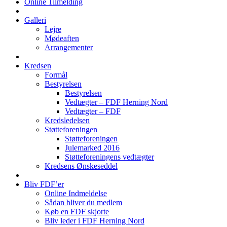
Online Tilmelding
Galleri
Lejre
Mødeaften
Arrangementer
Kredsen
Formål
Bestyrelsen
Bestyrelsen
Vedtægter – FDF Herning Nord
Vedtægter – FDF
Kredsledelsen
Støtteforeningen
Støtteforeningen
Julemarked 2016
Støtteforeningens vedtægter
Kredsens Ønskeseddel
Bliv FDF’er
Online Indmeldelse
Sådan bliver du medlem
Køb en FDF skjorte
Bliv leder i FDF Herning Nord