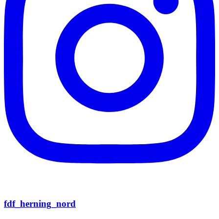
fdf_herning_nord