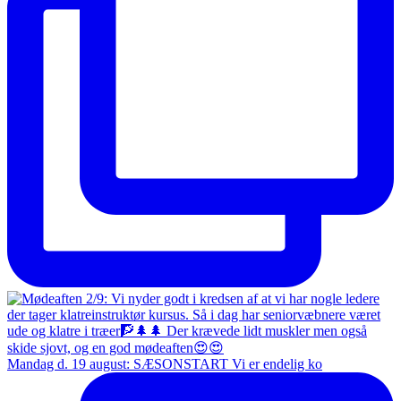
Mandag d. 19 august: SÆSONSTART Vi er endelig ko