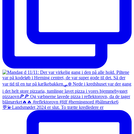
💬💫Landsmødet 2024 er slut. To trætte kredledere er