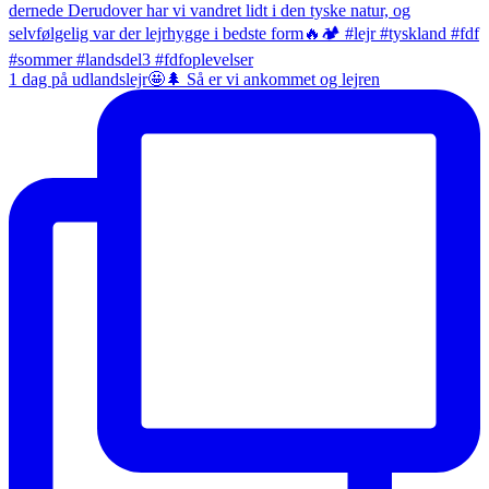
1 dag på udlandslejr🤩🌲 Så er vi ankommet og lejren