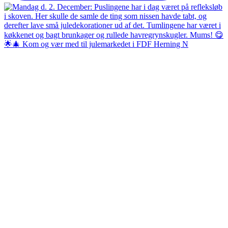
🌟🎄 Kom og vær med til julemarkedet i FDF Herning N