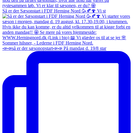
Så er der Sæsonstart i FDF Herning Nord 🥳🍂🍄 Vi st
📣📣så er der sæsonopstart📣📣 På mandag d. 19/8 star