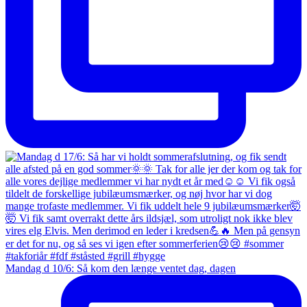
Mandag d 10/6: Så kom den længe ventet dag, dagen