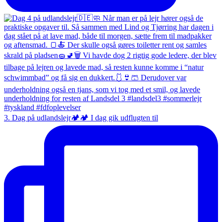
3. Dag på udlandslejr🏕️🏕️ I dag gik udflugten til