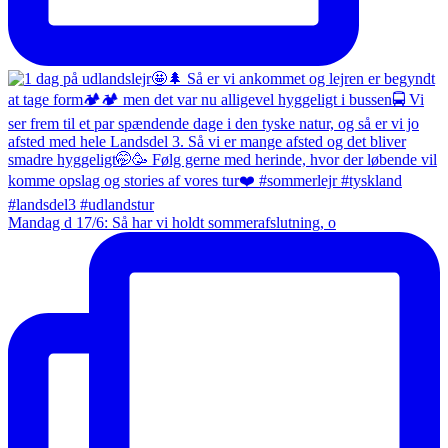
Mandag d 17/6: Så har vi holdt sommerafslutning, o