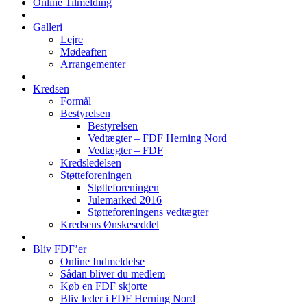
Online Tilmelding
Galleri
Lejre
Mødeaften
Arrangementer
Kredsen
Formål
Bestyrelsen
Bestyrelsen
Vedtægter – FDF Herning Nord
Vedtægter – FDF
Kredsledelsen
Støtteforeningen
Støtteforeningen
Julemarked 2016
Støtteforeningens vedtægter
Kredsens Ønskeseddel
Bliv FDF’er
Online Indmeldelse
Sådan bliver du medlem
Køb en FDF skjorte
Bliv leder i FDF Herning Nord