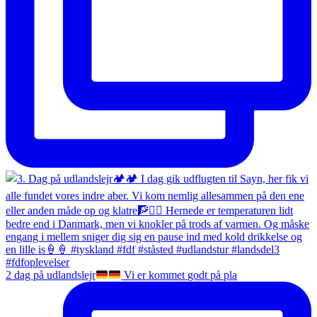
2 dag på udlandslejr
Vi er kommet godt på pla