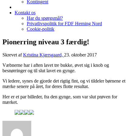
Kontingent
Kontakt os
Har du spørgsmål?
Privatlivspolitik for FDF Herning Nord
Cookie-politik
Pionerring niveau 3 færdig!
Skrevet af
Kristina Kjærsgaard,
23. oktober 2017
Væbnerne har i aften lavet tre bukke, øvet sig i knob og
besnørringer og til slut lavet en gynge.
Vi ledere, synes de gjorde det rigtig fint, og vi tildeler børnene et
mærke senere på året, for deres flotte resultat.
Her er et par billeder, fra den gynge, som var slut prøven for
mærket.