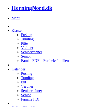
HerningNord.dk
Menu
Klasser
Pusling
Tumling
Pilte
Væbner
Seniorvæbner
Senior
FamilieFDF – For hele familien
Kalender
Pusling
Tumling
Pilt
Væbner
Seniorvæbner
Senior
Familie FDF