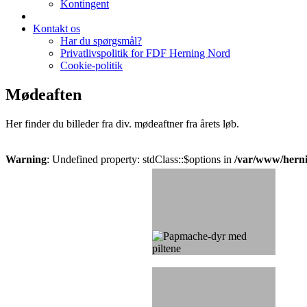
Kontingent
Kontakt os
Har du spørgsmål?
Privatlivspolitik for FDF Herning Nord
Cookie-politik
Mødeaften
Her finder du billeder fra div. mødeaftner fra årets løb.
Warning
: Undefined property: stdClass::$options in
/var/www/hern