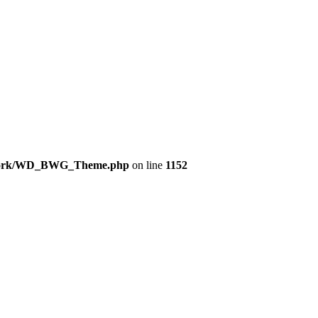
amework/WD_BWG_Theme.php
on line
1152