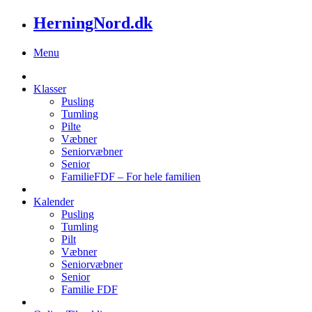
HerningNord.dk
Menu
Klasser
Pusling
Tumling
Pilte
Væbner
Seniorvæbner
Senior
FamilieFDF – For hele familien
Kalender
Pusling
Tumling
Pilt
Væbner
Seniorvæbner
Senior
Familie FDF