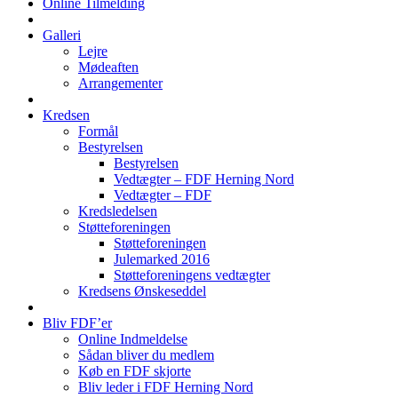
Online Tilmelding
Galleri
Lejre
Mødeaften
Arrangementer
Kredsen
Formål
Bestyrelsen
Bestyrelsen
Vedtægter – FDF Herning Nord
Vedtægter – FDF
Kredsledelsen
Støtteforeningen
Støtteforeningen
Julemarked 2016
Støtteforeningens vedtægter
Kredsens Ønskeseddel
Bliv FDF’er
Online Indmeldelse
Sådan bliver du medlem
Køb en FDF skjorte
Bliv leder i FDF Herning Nord