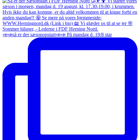
📣📣så er der sæsonopstart📣📣 På mandag d. 19/8 star