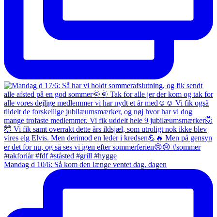
Mandag d 10/6: Så kom den længe ventet dag, dagen