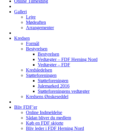
Online Tilmelding
Galleri
Lejre
Mødeaften
Arrangementer
Kredsen
Formål
Bestyrelsen
Bestyrelsen
Vedtægter – FDF Herning Nord
Vedtægter – FDF
Kredsledelsen
Støtteforeningen
Støtteforeningen
Julemarked 2016
Støtteforeningens vedtægter
Kredsens Ønskeseddel
Bliv FDF’er
Online Indmeldelse
Sådan bliver du medlem
Køb en FDF skjorte
Bliv leder i FDF Herning Nord