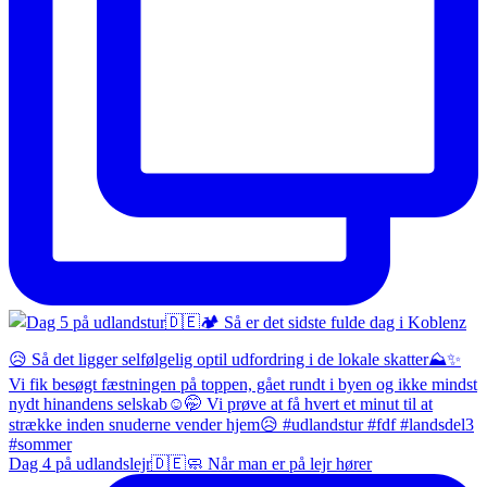
Dag 4 på udlandslejr🇩🇪🧼 Når man er på lejr hører