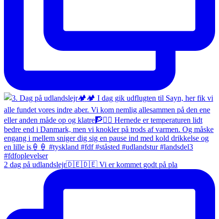
2 dag på udlandslejr🇩🇪🇩🇪 Vi er kommet godt på pla