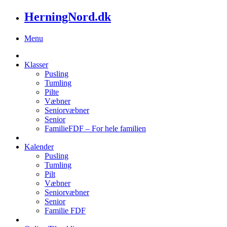
HerningNord.dk
Menu
Klasser
Pusling
Tumling
Pilte
Væbner
Seniorvæbner
Senior
FamilieFDF – For hele familien
Kalender
Pusling
Tumling
Pilt
Væbner
Seniorvæbner
Senior
Familie FDF