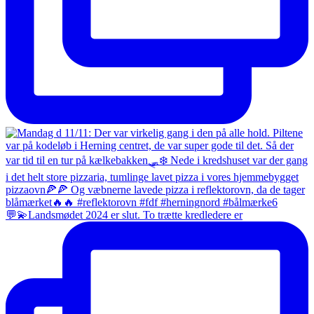
💬💫Landsmødet 2024 er slut. To trætte kredledere er