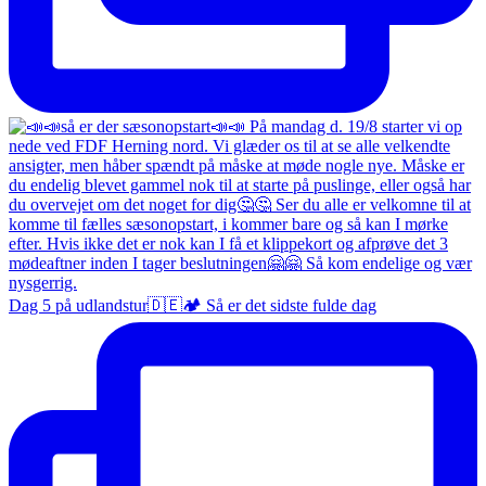
Dag 5 på udlandstur🇩🇪🏕️ Så er det sidste fulde dag