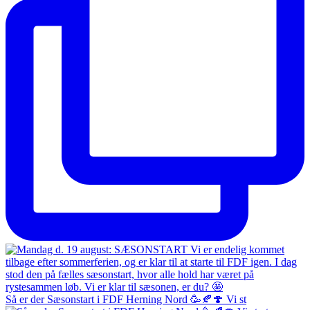
Så er der Sæsonstart i FDF Herning Nord 🥳🍂🍄 Vi st