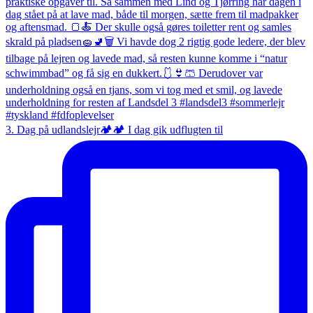
3. Dag på udlandslejr🏕️🏕️ I dag gik udflugten til