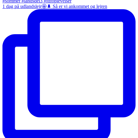
1 dag på udlandslejr🤩🌲 Så er vi ankommet og lejren