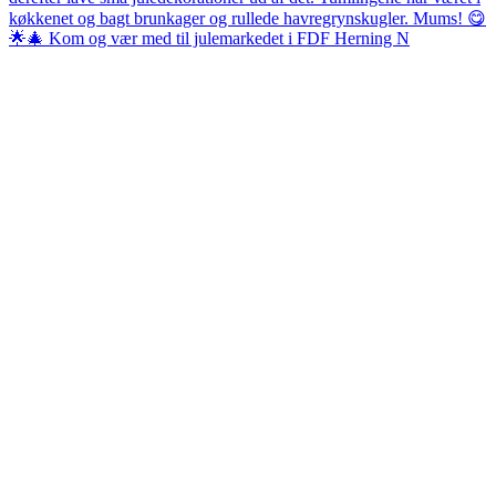
🌟🎄 Kom og vær med til julemarkedet i FDF Herning N