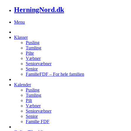
HerningNord.dk
Menu
Klasser
Pusling
Tumling
Pilte
Væbner
Seniorvæbner
Senior
FamilieFDF – For hele familien
Kalender
Pusling
Tumling
Pilt
Væbner
Seniorvæbner
Senior
Familie FDF