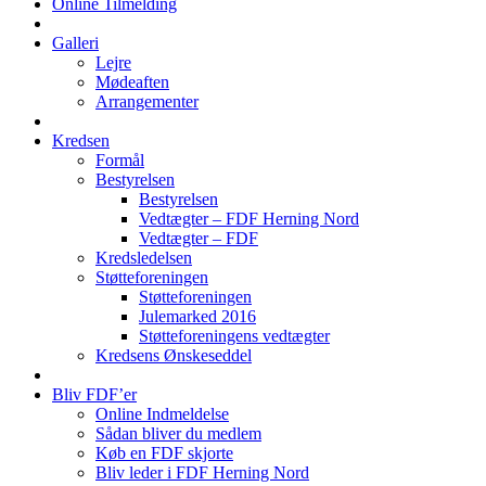
Online Tilmelding
Galleri
Lejre
Mødeaften
Arrangementer
Kredsen
Formål
Bestyrelsen
Bestyrelsen
Vedtægter – FDF Herning Nord
Vedtægter – FDF
Kredsledelsen
Støtteforeningen
Støtteforeningen
Julemarked 2016
Støtteforeningens vedtægter
Kredsens Ønskeseddel
Bliv FDF’er
Online Indmeldelse
Sådan bliver du medlem
Køb en FDF skjorte
Bliv leder i FDF Herning Nord