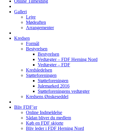
Online Tilmelding
Galleri
Lejre
Mødeaften
Arrangementer
Kredsen
Formål
Bestyrelsen
Bestyrelsen
Vedtægter – FDF Herning Nord
Vedtægter – FDF
Kredsledelsen
Støtteforeningen
Støtteforeningen
Julemarked 2016
Støtteforeningens vedtægter
Kredsens Ønskeseddel
Bliv FDF’er
Online Indmeldelse
Sådan bliver du medlem
Køb en FDF skjorte
Bliv leder i FDF Herning Nord