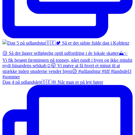
Dag 4 på udlandslejr🇩🇪🧼 Når man er på lejr hører