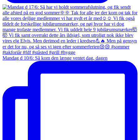
Mandag d 10/6: Så kom den længe ventet dag, dagen