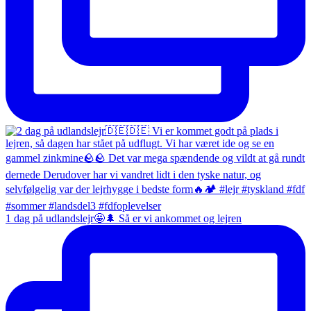
1 dag på udlandslejr🤩🌲 Så er vi ankommet og lejren