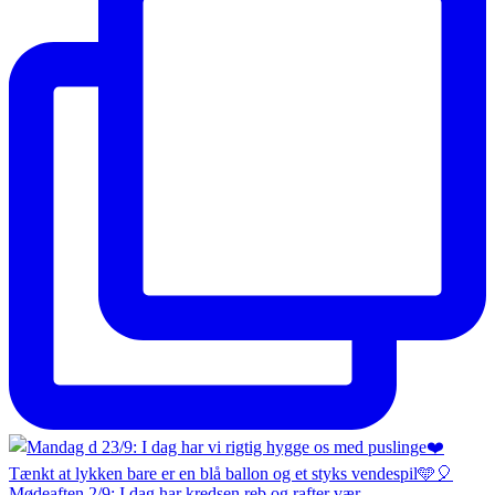
Mødeaften 2/9: I dag har kredsen reb og rafter vær