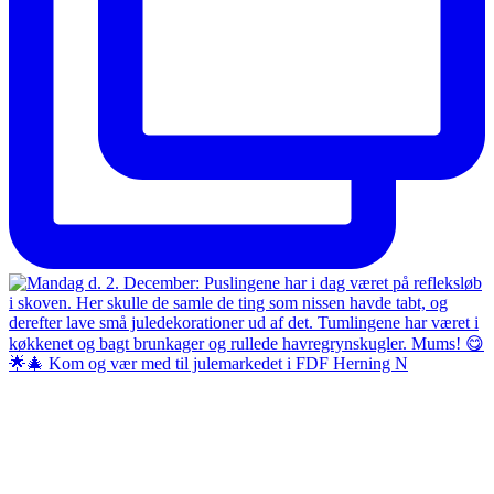
🌟🎄 Kom og vær med til julemarkedet i FDF Herning N