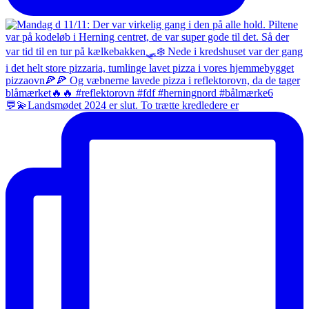
💬💫Landsmødet 2024 er slut. To trætte kredledere er