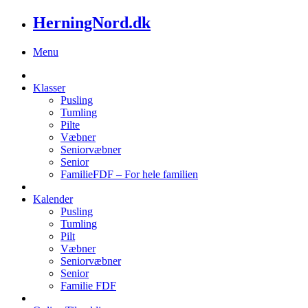
HerningNord.dk
Menu
Klasser
Pusling
Tumling
Pilte
Væbner
Seniorvæbner
Senior
FamilieFDF – For hele familien
Kalender
Pusling
Tumling
Pilt
Væbner
Seniorvæbner
Senior
Familie FDF