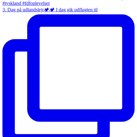
3. Dag på udlandslejr🏕️🏕️ I dag gik udflugten til