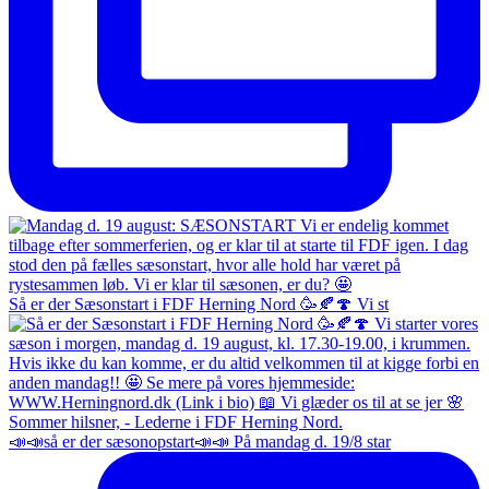
Så er der Sæsonstart i FDF Herning Nord 🥳🍂🍄 Vi st
📣📣så er der sæsonopstart📣📣 På mandag d. 19/8 star