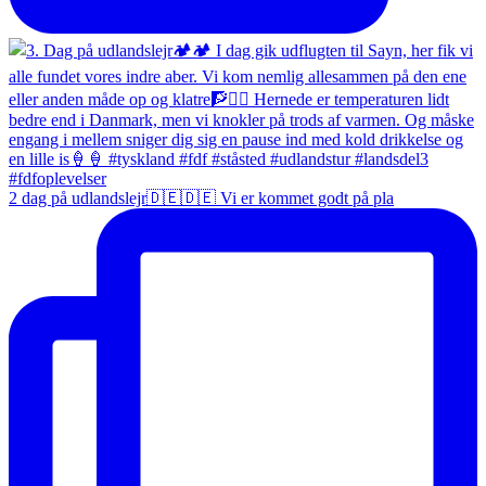
2 dag på udlandslejr🇩🇪🇩🇪 Vi er kommet godt på pla