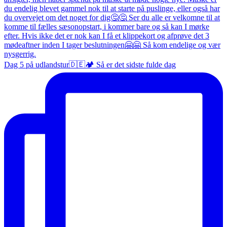
Dag 5 på udlandstur🇩🇪🏕️ Så er det sidste fulde dag