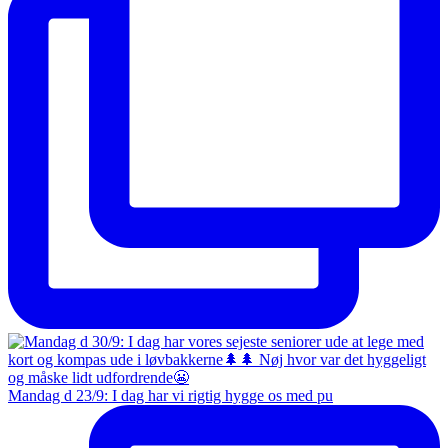
Mandag d 23/9: I dag har vi rigtig hygge os med pu