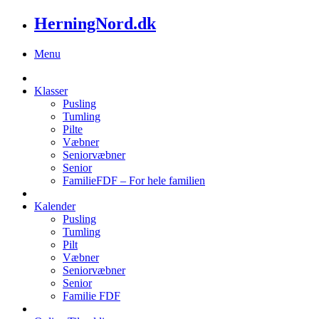
HerningNord.dk
Menu
Klasser
Pusling
Tumling
Pilte
Væbner
Seniorvæbner
Senior
FamilieFDF – For hele familien
Kalender
Pusling
Tumling
Pilt
Væbner
Seniorvæbner
Senior
Familie FDF