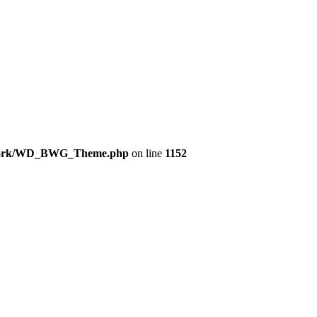
amework/WD_BWG_Theme.php
on line
1152