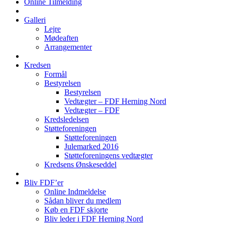
Online Tilmelding
Galleri
Lejre
Mødeaften
Arrangementer
Kredsen
Formål
Bestyrelsen
Bestyrelsen
Vedtægter – FDF Herning Nord
Vedtægter – FDF
Kredsledelsen
Støtteforeningen
Støtteforeningen
Julemarked 2016
Støtteforeningens vedtægter
Kredsens Ønskeseddel
Bliv FDF’er
Online Indmeldelse
Sådan bliver du medlem
Køb en FDF skjorte
Bliv leder i FDF Herning Nord