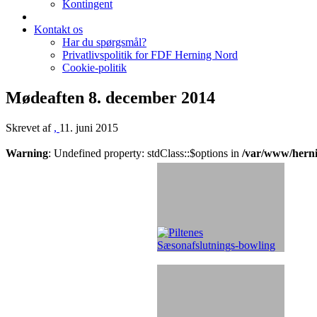
Kontingent
Kontakt os
Har du spørgsmål?
Privatlivspolitik for FDF Herning Nord
Cookie-politik
Mødeaften 8. december 2014
Skrevet af
,
11. juni 2015
Warning
: Undefined property: stdClass::$options in
/var/www/hern